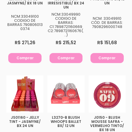
JASMYNE/ BX 18 UN
IRRESISTIBLE/ BX 24
UN
UN
NCM:33049990
NCM:33049100
CODIGO DE
NCM: 33049910
CODIGO DE
BARRAS:
CÓD. DE BARRAS:
BARRAS:790806013
C1:7898721160669
7908296000748
0374
C2:7898721160676(.
..)
R$ 271,26
R$ 215,52
R$ 151,68
Comprar
Comprar
Comprar
JS01160 - JELLY
L3270-B BLUSH
J0150 - BLUSH
TINT - JASMYNE/
WHOOPS BALLET
MOUSSE SAFRA -
BX 24 UN
BX/ 12 UN
VERMELHO TINTO/
BX 18 UN