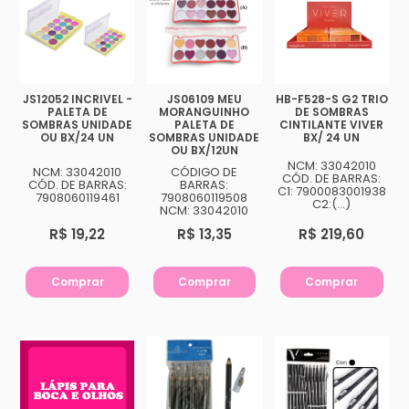
JS12052 INCRIVEL -
JS06109 MEU
HB-F528-S G2 TRIO
PALETA DE
MORANGUINHO
DE SOMBRAS
SOMBRAS UNIDADE
PALETA DE
CINTILANTE VIVER
OU BX/24 UN
SOMBRAS UNIDADE
BX/ 24 UN
OU BX/12UN
NCM: 33042010
NCM: 33042010
CÓDIGO DE
CÓD. DE BARRAS:
CÓD. DE BARRAS:
BARRAS:
C1: 7900083001938
7908060119461
7908060119508
C2:(...)
NCM: 33042010
R$ 19,22
R$ 13,35
R$ 219,60
Comprar
Comprar
Comprar