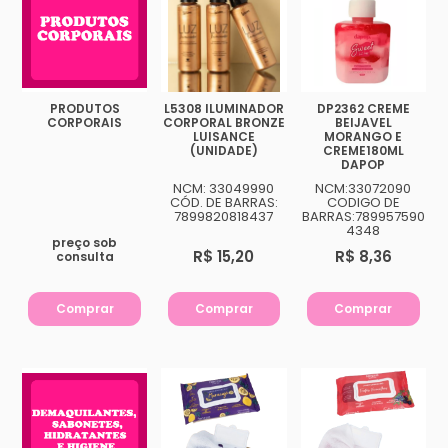
makbelachb@gmail.com
REDES SOCIAIS
PRODUTOS
L5308 ILUMINADOR
DP2362 CREME
CORPORAIS
CORPORAL BRONZE
BEIJAVEL
LUISANCE
MORANGO E
(UNIDADE)
CREME180ML
DAPOP
NCM: 33049990
NCM:33072090
CÓD. DE BARRAS:
CODIGO DE
7899820818437
BARRAS:789957590
4348
preço sob
R$ 15,20
R$ 8,36
consulta
Comprar
Comprar
Comprar