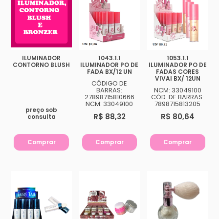
ILUMINADOR
1043.1.1
1053.1.1
CONTORNO BLUSH
ILUMINADOR PO DE
ILUMINADOR PO DE
FADA BX/12 UN
FADAS CORES
VIVAI BX/ 12UN
CÓDIGO DE
BARRAS:
NCM: 33049100
27898715810666
CÓD. DE BARRAS:
NCM: 33049100
7898715813205
preço sob
R$ 88,32
R$ 80,64
consulta
Comprar
Comprar
Comprar