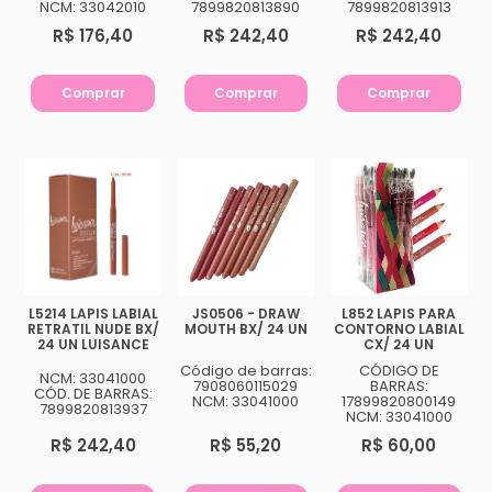
NCM: 33042010
7899820813890
7899820813913
R$ 176,40
R$ 242,40
R$ 242,40
Comprar
Comprar
Comprar
L5214 LAPIS LABIAL
JS0506 - DRAW
L852 LAPIS PARA
RETRATIL NUDE BX/
MOUTH BX/ 24 UN
CONTORNO LABIAL
24 UN LUISANCE
CX/ 24 UN
Código de barras:
CÓDIGO DE
NCM: 33041000
7908060115029
BARRAS:
CÓD. DE BARRAS:
NCM: 33041000
17899820800149
7899820813937
NCM: 33041000
R$ 242,40
R$ 55,20
R$ 60,00