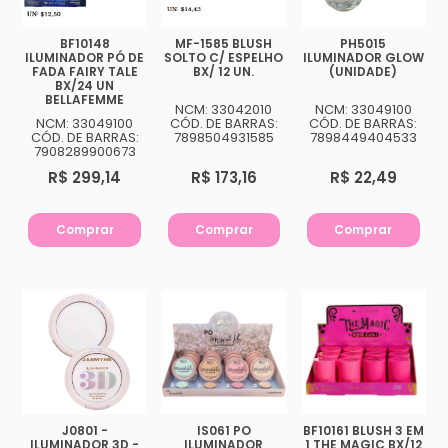
BF10148
MF-1585 BLUSH
PH5015
ILUMINADOR PÓ DE
SOLTO C/ ESPELHO
ILUMINADOR GLOW
FADA FAIRY TALE
BX/ 12 UN.
(UNIDADE)
BX/24 UN
BELLAFEMME
NCM: 33042010
NCM: 33049100
NCM: 33049100
CÓD. DE BARRAS:
CÓD. DE BARRAS:
CÓD. DE BARRAS:
7898504931585
7898449404533
7908289900673
R$ 299,14
R$ 173,16
R$ 22,49
Comprar
Comprar
Comprar
J0801 -
IS061 PO
BF10161 BLUSH 3 EM
ILUMINADOR 3D -
ILUMINADOR
1 THE MAGIC BX/12