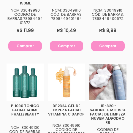
150ML
NCM:33049990
NCM: 33049910
NCM: 33049910
CODIGO DE
CÓD. DE BARRAS:
CÓD. DE BARRAS:
BARRAS:78984494
7898449401464
7898449400672
01372
R$ 11,99
R$ 10,49
R$ 8,99
Comprar
Comprar
Comprar
PH090 TONICO
DP2324 GEL DE
HB-320 -
FACIAL 140ML
LIMPEZA FACIAL
SABONETE MOUSSE
PHALLEBEAUTY
VITAMINA C DAPOP
FACIAL DE LIMPEZA
NUVEM ALGODAO
RR
NCM:33049910
NCM: 33049100
CODIGO DE
CÓDIGO DE
CÓD. DE BARRAS: