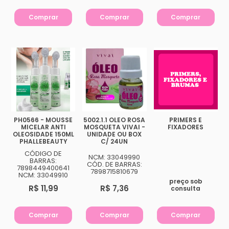
Comprar
Comprar
Comprar
PH0566 - MOUSSE
5002.1.1 OLEO ROSA
PRIMERS E
MICELAR ANTI
MOSQUETA VIVAI -
FIXADORES
OLEOSIDADE 150ML
UNIDADE OU BOX
PHALLEBEAUTY
C/ 24UN
CÓDIGO DE
NCM: 33049990
BARRAS:
CÓD. DE BARRAS:
7898449400641
7898715810679
NCM: 33049910
preço sob
R$ 11,99
R$ 7,36
consulta
Comprar
Comprar
Comprar