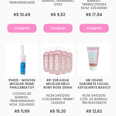
BARRAS:789969562
BARRAS:
7898466604015
3303
7898622119384
NCM: 33049990
R$ 10,49
R$ 9,52
R$ 17,94
Comprar
Comprar
Comprar
PH015 - MOUSSE
RR-328 AGUA
HB-S3400
MICELAR 150ML
MICELAR MELU
SABONETE FACIAL
PHALLEBEATUY
RUBY ROSE 200ml
ESFOLIANTE BASICS
CÓDIGO DE
NCM:34012010
NCM:34012010
BARRAS:
COD.BARRA:789867
CÓD. DE BARRAS:
7898466606101
1425054
7897840306170
NCM: 33049910
R$ 11,99
R$ 15,20
R$ 12,62