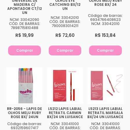
UNIVERSAL DE
OLHOS EYE
OLHOS MELU RUBY
MADEIRA C/
CATCHING BX/12
ROSE BX/ 24
APONTADOR CT/12
UN
UN
Código de barras:
NCM: 33042010
NCM: 33042090
6934766408623
CÓD. DE BARRAS:
CÓD. DE BARRAS:
NCM: 33042010
7900083014211
7898715810488
R$ 19,99
R$ 72,60
R$ 153,84
Comprar
Comprar
Comprar
RR-2056 - LAPIS DE
L5212 LAPIS LABIAL
L5213 LAPIS LABIAL
OLHOS MELU RUBY
RETRATIL CARMIN
RETRATIL MARSALA
ROSE BX/ 24UN
BX/24 UN LUISANCE
BX/24 UN LUISANCE
Código de barras:
NCM: 33041000
NCM: 33041000
6932159607417
CÓD. DE BARRAS:
CÓD. DE BARRAS: