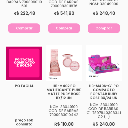
BARRAS:7908060119
CÓD. DE BARRAS:
NCM: 33049990
591
7900083011876
R$ 222,48
R$ 541,80
R$ 248,40
Comprar
Comprar
Comprar
PO FACIAL
HB-M402 PÓ
HB-M406-G1 PÓ
MATIFICANTE PURE
COMPACTO
MATTE RUBY ROSE
POPSTAR RUBY
BX/12 UN
ROSE BX/24 UN
NCM: 33049100
NCM: 33049100
CÓD. DE BARRAS:
CÓD. DE BARRAS:
C1: 7897840308341
7900083010442
C2:(...)
preço sob
R$ 110,88
R$ 248,88
consulta