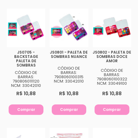
JS0705 -
JS0801 - PALETA DE
JS0802 - PALETA DE
BACKSTAGE
SOMBRAS NUANCE
SOMBRAS DOCE
PALETA DE
AMOR
SOMBRAS
CÓDIGO DE
CÓDIGO DE
CÓDIGO DE
BARRAS:
BARRAS:
BARRAS:
7908060100315
7908060100322
7908060111120
NCM: 33042010
NCM: 33049100
NCM: 33042010
R$ 10,88
R$ 10,88
R$ 10,88
Comprar
Comprar
Comprar