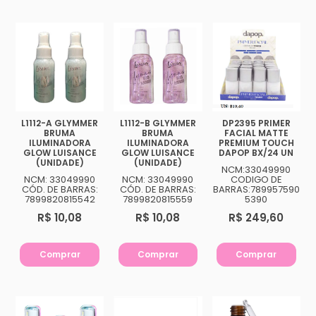
L1112-A GLYMMER
L1112-B GLYMMER
DP2395 PRIMER
BRUMA
BRUMA
FACIAL MATTE
ILUMINADORA
ILUMINADORA
PREMIUM TOUCH
GLOW LUISANCE
GLOW LUISANCE
DAPOP BX/24 UN
(UNIDADE)
(UNIDADE)
NCM:33049990
NCM: 33049990
NCM: 33049990
CODIGO DE
CÓD. DE BARRAS:
CÓD. DE BARRAS:
BARRAS:789957590
7899820815542
7899820815559
5390
R$ 10,08
R$ 10,08
R$ 249,60
Comprar
Comprar
Comprar