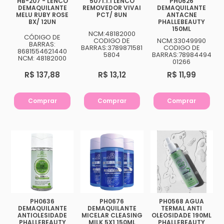
HB-207 - LENCO
5071.1.1 LENCO
PH0626
DEMAQUILANTE
REMOVEDOR VIVAI
DEMAQUILANTE
MELU RUBY ROSE
PCT/ 8UN
ANTACNE
BX/ 12UN
PHALLEBEAUTY
150ML
NCM:48182000
CÓDIGO DE
CODIGO DE
NCM:33049990
BARRAS:
BARRAS:3789871581
CODIGO DE
8681554621440
5804
BARRAS:78984494
NCM: 48182000
01266
R$ 137,88
R$ 13,12
R$ 11,99
Comprar
Comprar
Comprar
PH0636
PH0676
PH0568 AGUA
DEMAQUILANTE
DEMAQUILANTE
TERMAL ANTI
ANTIOLESIDADE
MICELAR CLEASING
OLEOSIDADE 190ML
PHALLEBEAUTY
MILK 5X1 150ML
PHALLEBEAUTY