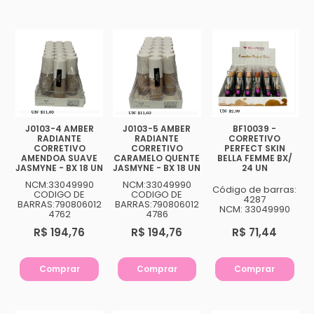
J0103-4 AMBER
J0103-5 AMBER
BF10039 -
RADIANTE
RADIANTE
CORRETIVO
CORRETIVO
CORRETIVO
PERFECT SKIN
AMENDOA SUAVE
CARAMELO QUENTE
BELLA FEMME BX/
JASMYNE - BX 18 UN
JASMYNE - BX 18 UN
24 UN
NCM:33049990
NCM:33049990
Código de barras:
CODIGO DE
CODIGO DE
4287
BARRAS:790806012
BARRAS:790806012
NCM: 33049990
4762
4786
R$ 194,76
R$ 194,76
R$ 71,44
Comprar
Comprar
Comprar