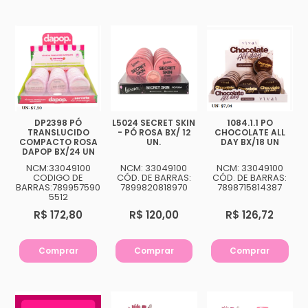
DP2398 PÓ
L5024 SECRET SKIN
1084.1.1 PO
TRANSLUCIDO
- PÓ ROSA BX/ 12
CHOCOLATE ALL
COMPACTO ROSA
UN.
DAY BX/18 UN
DAPOP BX/24 UN
NCM:33049100
NCM: 33049100
NCM: 33049100
CODIGO DE
CÓD. DE BARRAS:
CÓD. DE BARRAS:
BARRAS:789957590
7899820818970
7898715814387
5512
R$ 172,80
R$ 120,00
R$ 126,72
Comprar
Comprar
Comprar