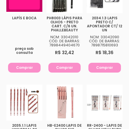
LAPÍS E BOCA
PH8003 LÁPIS PARA
2034.1.3 LAPIS
OLHOS - PRETO
PRETO C/
CART. C/6 UN.
APONTADOR CT/ 12
PHALLEBEAUTY
UN
NCM: 33042010
NCM: 33042090
CÓD. DE BARRAS:
CÓD. DE BARRAS:
7898449404670
7898715810693
preço sob
R$ 32,42
R$ 18,36
consulta
Comprar
Comprar
Comprar
2035.1.1 LAPIS
HB-E2400 LAPIS DE
RR-2400 - LAPIS DE