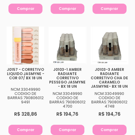
Comprar
Comprar
Comprar
J0157 - CORRETIVO
J0103-1 AMBER
J0103-3 AMBER
LIQUIDO JASMYNE -
RADIANTE
RADIANTE
COR 07/ BX 18 UN
CORRETIVO
CORRETIVO CHA DE
PESSEGO JASMYNE
CARAMELO
- BX 18 UN
JASMYNE- BX 18 UN
NCM:33049990
CODIGO DE
NCM:33049990
NCM:33049990
BARRAS:790806012
CODIGO DE
CODIGO DE
9491
BARRAS:790806012
BARRAS:790806012
4700
4748
R$ 328,86
R$ 194,76
R$ 194,76
Comprar
Comprar
Comprar