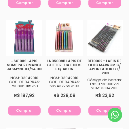
Comprar
Comprar
Comprar
JS01089 LAPIS
LN05009B LÁPIS DE
BF10002 - LAPIS DE
SOMBRA ROMANCE
GLITTER LUA E NEVE
OLHO MARROM C/
JASMYNE BX/24 UN
BX/ 48 UN
APONTADOR CT/
12UN
NCM: 33042010
NCM: 33042010
Código de barras:
CÓD. DE BARRAS:
CÓD. DE BARRAS:
17899738900221
7908060115753
6924372697603
NCM: 33042010
R$ 187,92
R$ 238,08
R$ 23,62
Comprar
Comprar
Comprar