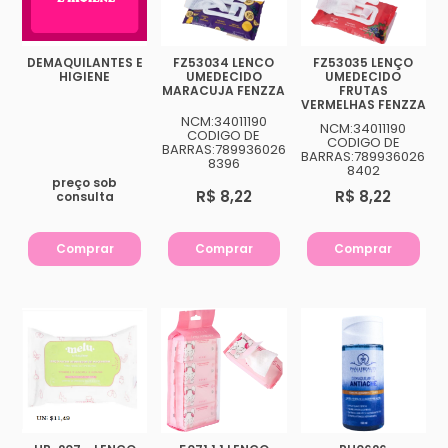
DEMAQUILANTES E
FZ53034 LENCO
FZ53035 LENÇO
HIGIENE
UMEDECIDO
UMEDECIDO
MARACUJA FENZZA
FRUTAS
VERMELHAS FENZZA
NCM:34011190
NCM:34011190
CODIGO DE
CODIGO DE
BARRAS:789936026
BARRAS:789936026
8396
8402
preço sob
R$ 8,22
R$ 8,22
consulta
Comprar
Comprar
Comprar