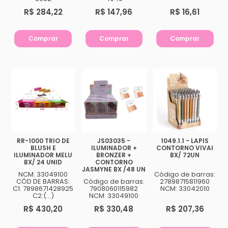
R$ 284,22
R$ 147,96
R$ 16,61
Comprar
Comprar
Comprar
RR-1000 TRIO DE
JS03035 -
1049.1.1 - LAPIS
BLUSH E
ILUMINADOR +
CONTORNO VIVAI
ILUMINADOR MELU
BRONZER +
BX/ 72UN
BX/ 24 UNID
CONTORNO
JASMYNE BX /48 UN
NCM: 33049100
Código de barras:
CÓD DE BARRAS:
Código de barras:
27898715811960
C1: 7898671428925
7908060115982
NCM: 33042010
C2:(...)
NCM: 33049100
R$ 430,20
R$ 330,48
R$ 207,36