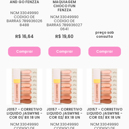
AND GO FENZZA
MAQUIAGEM
CHOCO FUN
FENZZA
NCM:33049990
CODIGO DE
NCM:33049990
BARRAS:789936026
CODIGO DE
8488
BARRAS:789936027
0641
preço sob
R$ 16,64
R$ 19,60
consulta
Comprar
Comprar
Comprar
J0157 - CORRETIVO
J0157 - CORRETIVO
J0157 - CORRETIVO
LIQUIDO JASMYNE -
LIQUIDO JASMYNE -
LIQUIDO JASMYNE -
COR 01/ BX 18 UN
COR 02/ BX 18 UN
COR 03/ BX 18 UN
NCM:33049990
NCM:33049990
NCM:33049990
CODIGO DE
CODIGO DE
CODIGO DE