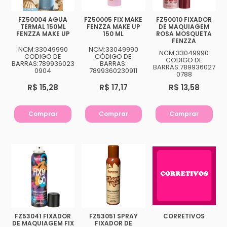
FZ50004 AGUA
FZ50005 FIX MAKE
FZ50010 FIXADOR
TERMAL 150ML
FENZZA MAKE UP
DE MAQUIAGEM
FENZZA MAKE UP
150 ML
ROSA MOSQUETA
FENZZA
NCM:33049990
NCM:33049990
NCM:33049990
CODIGO DE
CÓDIGO DE
CODIGO DE
BARRAS:789936023
BARRAS:
BARRAS:789936027
0904
7899360230911
0788
R$ 15,28
R$ 17,17
R$ 13,58
Comprar
Comprar
Comprar
FZ53041 FIXADOR
FZ53051 SPRAY
CORRETIVOS
DE MAQUIAGEM FIX
FIXADOR DE