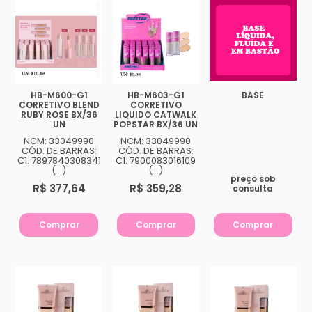
HB-M600-G1
HB-M603-G1
BASE
CORRETIVO BLEND
CORRETIVO
RUBY ROSE BX/36
LIQUIDO CATWALK
UN
POPSTAR BX/36 UN
NCM: 33049990
NCM: 33049990
CÓD. DE BARRAS:
CÓD. DE BARRAS:
C1: 7897840308341
C1: 7900083016109
(...)
(...)
preço sob
R$ 377,64
R$ 359,28
consulta
Comprar
Comprar
Comprar