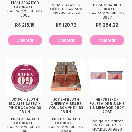
NCM:33041000
NCM: 33049100
NCM:33049100
CODIGO DE
CÓD. DE BARRAS:
CODIGO DE
BARRAS:790806012
7899820817799
BARRAS:790806012
3062
8937
R$ 218,16
R$ 120,72
R$ 284,22
Comprar
Comprar
Comprar
J0150 - BLUSH
J0115-1 BLUSH
HB-7529-2 -
MOUSSE SAFRA -
CHEEKY VIBES BE
PALETA DE BLUSH E
PINK ROSADO/ BX
YOU JASMYNE - BX
ILUMINADOR RUBY
18 UN
18 UN
ROSE
NCM:33049100
NCM:33049100
Código de barras:
CODIGO DE
CODIGO DE
6932159605512
BARRAS:790806012
BARRAS:790806012
NCM: 33049990
8982
4649