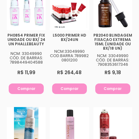
PH0854 PRIMER FIX
L5000 PRIMER HD
PB2040 BLINDAGEM
UNIDADE OU BX/ 24
BX/24UN
FIXACAO EXTREMA
UN PHALLEBEAUTY
15ML (UNIDADE OU
BX/18 UN)
NCM:33049990
NCM: 33049990
COD.BARRA:789982
NCM: 33049990
CÓD. DE BARRAS:
0801200
CÓD. DE BARRAS:
7898449404588
7908353617346
R$ 11,99
R$ 264,48
R$ 9,18
Comprar
Comprar
Comprar