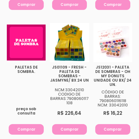
Comprar
Comprar
Comprar
PALETAS DE
JS01109 - FRESH -
JS12031 - PALETA
SOMBRA.
PALETA DE
DE SOMBRAS - OH
SOMBRAS -
MY DONUTS
JASMYNE/ BX 24 UN
UNIDADE OU BX/ 24
UN.
NCM:33042010
CÓDIGO DE
CODIGO DE
BARRAS:
BARRAS:7908060117
7908060116118
108
NCM: 33042010
preço sob
R$ 226,64
R$ 16,22
consulta
Comprar
Comprar
Comprar