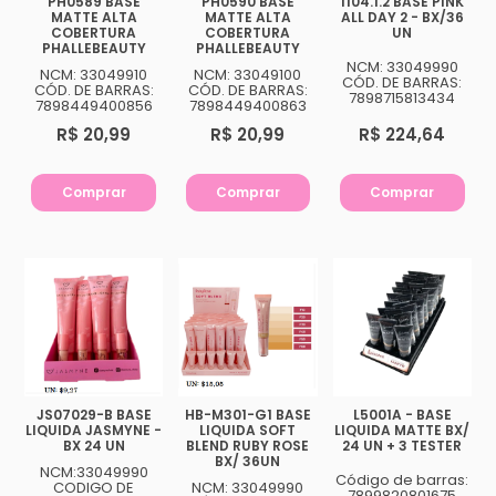
PH0589 BASE
PH0590 BASE
1104.1.2 BASE PINK
MATTE ALTA
MATTE ALTA
ALL DAY 2 - BX/36
COBERTURA
COBERTURA
UN
PHALLEBEAUTY
PHALLEBEAUTY
NCM: 33049990
NCM: 33049910
NCM: 33049100
CÓD. DE BARRAS:
CÓD. DE BARRAS:
CÓD. DE BARRAS:
7898715813434
7898449400856
7898449400863
R$ 20,99
R$ 20,99
R$ 224,64
Comprar
Comprar
Comprar
JS07029-B BASE
HB-M301-G1 BASE
L5001A - BASE
LIQUIDA JASMYNE -
LIQUIDA SOFT
LIQUIDA MATTE BX/
BX 24 UN
BLEND RUBY ROSE
24 UN + 3 TESTER
BX/ 36UN
NCM:33049990
Código de barras:
CODIGO DE
NCM: 33049990
7899820801675