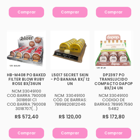
Comprar
Comprar
Comprar
HB-M408 PO BAKED
L5017 SECRET SKIN
DP2397 PO
FILTER BLOW RUBY
- PÓ BANANA BX/ 12
TRANSLUCIDO
ROSE BX/36UN
UN
COMPACTO DAPOP
BX/24 UN
NCM:33049100
COD.BARRA:790008
NCM: 33049100
NCM:33049100
3018691 C1
CÓD. DE BARRAS:
CODIGO DE
COD.BARRA:790008
7899820812046
BARRAS:789957590
3018707(...)
5482
R$ 572,40
R$ 120,00
R$ 172,80
Comprar
Comprar
Comprar