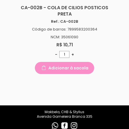
CA-002B - COLA DE CILIOS POSTICOS
PRETA
Ref.: CA-002B
Código de barras: 7899583200364
NCM: 35061090
R$ 10,71
-
+
Adicionar à sacola
Makbela, CHB & Styllus
Avenida Gameleira Branca 335