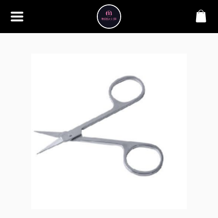
SOBRE
Bem-vindo à Makbela, CHB &
Styllus, sua fonte confiável de
maquiagens e acessórios de
alta qualidade. Somos
apaixonados por realçar a
beleza de nossos clientes,
oferecendo uma ampla gama
de produtos que inspiram
confiança e criatividade. Desde
os últimos lançamentos em
maquiagem até os acessórios
mais elegantes, estamos aqui
para ajudá-lo a alcançar seu
visual dos sonhos. Explore nossa
seleção cuidadosamente
selecionada e descubra como a
beleza se torna uma expressão
única conosco.
CONTATO
(11) 98362-3222