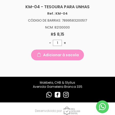
makbelachb@gmail.com
KM-04 - TESOURA PARA UNHAS
Ref.: KM-04
REDES SOCIAIS
CÓDIGO DE BARRAS: 7899583200517
NCM: 82130000
R$ 8,15
-
+
Adicionar à sacola
Makbela, CHB & Styllus
Avenida Gameleira Branca 335
Desenvolvido por