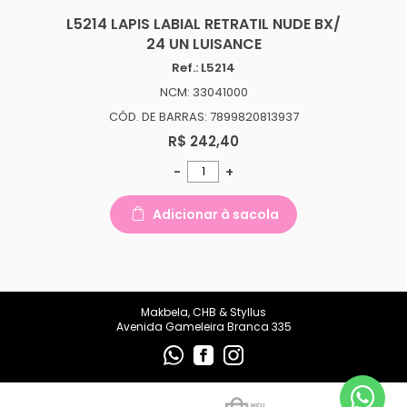
makbelachb@gmail.com
L5214 LAPIS LABIAL RETRATIL NUDE BX/
24 UN LUISANCE
REDES SOCIAIS
Ref.: L5214
NCM: 33041000
CÓD. DE BARRAS: 7899820813937
R$ 242,40
-
+
Adicionar à sacola
Makbela, CHB & Styllus
Avenida Gameleira Branca 335