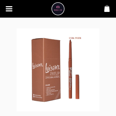
SOBRE
Bem-vindo à Makbela, CHB &
Styllus, sua fonte confiável de
maquiagens e acessórios de
alta qualidade. Somos
apaixonados por realçar a
beleza de nossos clientes,
oferecendo uma ampla gama
de produtos que inspiram
confiança e criatividade. Desde
os últimos lançamentos em
maquiagem até os acessórios
mais elegantes, estamos aqui
para ajudá-lo a alcançar seu
visual dos sonhos. Explore nossa
seleção cuidadosamente
selecionada e descubra como a
beleza se torna uma expressão
única conosco.
CONTATO
(11) 98362-3222