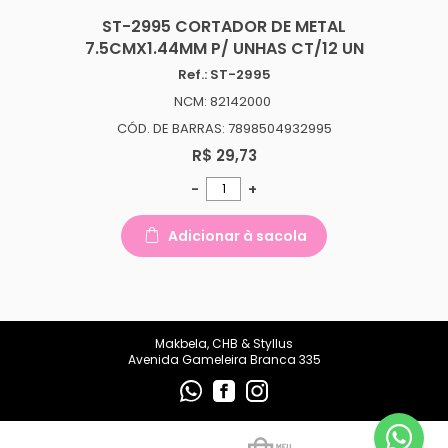
makbelachb@gmail.com
ST-2995 CORTADOR DE METAL
7.5CMX1.44MM P/ UNHAS CT/12 UN
REDES SOCIAIS
Ref.: ST-2995
NCM: 82142000
CÓD. DE BARRAS: 7898504932995
R$ 29,73
-
+
Adicionar à sacola
Makbela, CHB & Styllus
Avenida Gameleira Branca 335