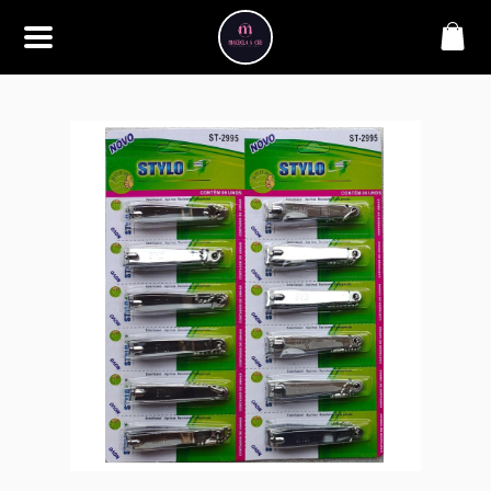
SOBRE
Bem-vindo à Makbela, CHB &
Styllus, sua fonte confiável de
maquiagens e acessórios de
alta qualidade. Somos
apaixonados por realçar a
beleza de nossos clientes,
oferecendo uma ampla gama
de produtos que inspiram
confiança e criatividade. Desde
os últimos lançamentos em
maquiagem até os acessórios
mais elegantes, estamos aqui
para ajudá-lo a alcançar seu
visual dos sonhos. Explore nossa
seleção cuidadosamente
selecionada e descubra como a
beleza se torna uma expressão
única conosco.
CONTATO
(11) 98362-3222