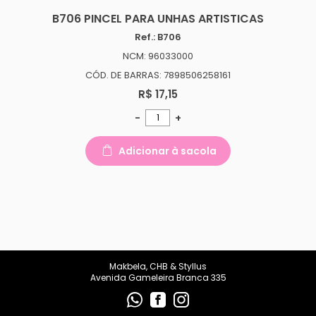
B706 PINCEL PARA UNHAS ARTISTICAS
Ref.: B706
NCM: 96033000
CÓD. DE BARRAS: 7898506258161
R$ 17,15
-
+
Adicionar à sacola
Makbela, CHB & Styllus
Avenida Gameleira Branca 335