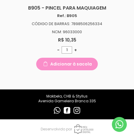
makbelachb@gmail.com
B905 - PINCEL PARA MAQUIAGEM
Ref.: B905
REDES SOCIAIS
CÓDIGO DE BARRAS: 7898506256334
NCM: 96033000
R$ 10,35
-
+
Adicionar à sacola
Makbela, CHB & Styllus
Avenida Gameleira Branca 335
Desenvolvido por