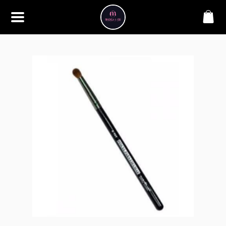
SOBRE
Bem-vindo à Makbela, CHB &
Styllus, sua fonte confiável de
maquiagens e acessórios de
alta qualidade. Somos
apaixonados por realçar a
beleza de nossos clientes,
oferecendo uma ampla gama
de produtos que inspiram
confiança e criatividade. Desde
os últimos lançamentos em
maquiagem até os acessórios
mais elegantes, estamos aqui
para ajudá-lo a alcançar seu
visual dos sonhos. Explore nossa
seleção cuidadosamente
selecionada e descubra como a
beleza se torna uma expressão
única conosco.
CONTATO
(11) 98362-3222