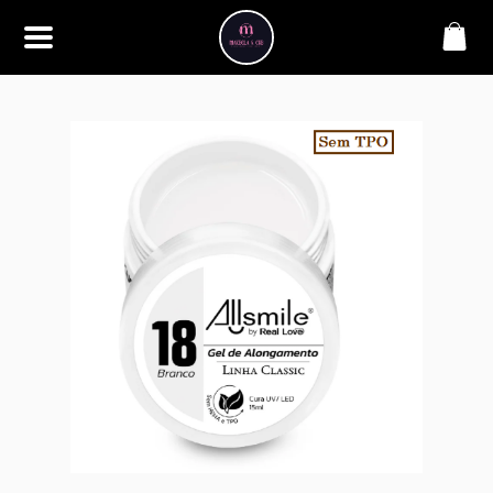
SOBRE
Bem-vindo à Makbela, CHB &
Styllus, sua fonte confiável de
maquiagens e acessórios de
alta qualidade. Somos
apaixonados por realçar a
beleza de nossos clientes,
oferecendo uma ampla gama
de produtos que inspiram
confiança e criatividade. Desde
os últimos lançamentos em
maquiagem até os acessórios
mais elegantes, estamos aqui
para ajudá-lo a alcançar seu
visual dos sonhos. Explore nossa
seleção cuidadosamente
selecionada e descubra como a
beleza se torna uma expressão
única conosco.
CONTATO
(11) 98362-3222