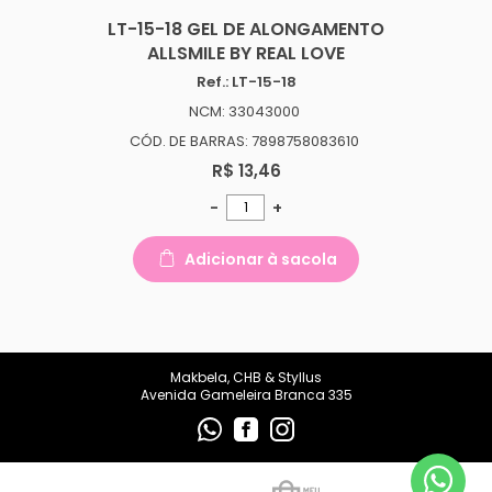
makbelachb@gmail.com
LT-15-18 GEL DE ALONGAMENTO
ALLSMILE BY REAL LOVE
REDES SOCIAIS
Ref.: LT-15-18
NCM: 33043000
CÓD. DE BARRAS: 7898758083610
R$ 13,46
-
+
Adicionar à sacola
Makbela, CHB & Styllus
Avenida Gameleira Branca 335