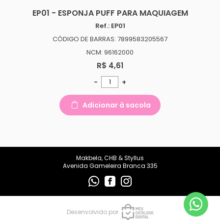
makbelachb@gmail.com
EP01 - ESPONJA PUFF PARA MAQUIAGEM
Ref.: EP01
REDES SOCIAIS
CÓDIGO DE BARRAS: 7899583205567
NCM: 96162000
R$ 4,61
-
+
Adicionar à sacola
Makbela, CHB & Styllus
Avenida Gameleira Branca 335
Desenvolvido por