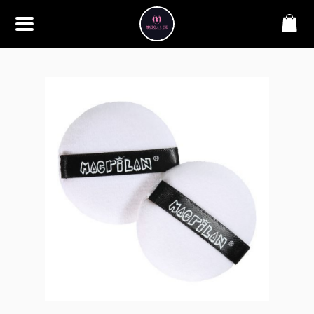
SOBRE
Bem-vindo à Makbela, CHB &
Styllus, sua fonte confiável de
maquiagens e acessórios de
alta qualidade. Somos
apaixonados por realçar a
beleza de nossos clientes,
oferecendo uma ampla gama
de produtos que inspiram
confiança e criatividade. Desde
os últimos lançamentos em
maquiagem até os acessórios
mais elegantes, estamos aqui
para ajudá-lo a alcançar seu
visual dos sonhos. Explore nossa
seleção cuidadosamente
selecionada e descubra como a
beleza se torna uma expressão
única conosco.
CONTATO
(11) 98362-3222