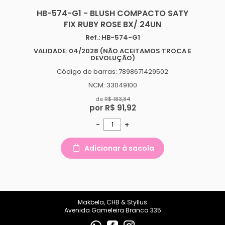
makbelachb@gmail.com
HB-574-G1 - BLUSH COMPACTO SATY
FIX RUBY ROSE BX/ 24UN
REDES SOCIAIS
Ref.: HB-574-G1
VALIDADE: 04/2028 (NÃO ACEITAMOS TROCA E
DEVOLUÇÃO)
Código de barras: 7898671429502
NCM: 33049100
de
R$ 183,84
por R$ 91,92
-
+
Adicionar à sacola
Makbela, CHB & Styllus
Avenida Gameleira Branca 335