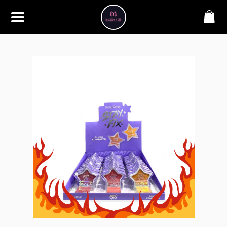
SOBRE
Bem-vindo à Makbela, CHB &
Styllus, sua fonte confiável de
maquiagens e acessórios de
alta qualidade. Somos
apaixonados por realçar a
beleza de nossos clientes,
oferecendo uma ampla gama
de produtos que inspiram
confiança e criatividade. Desde
os últimos lançamentos em
maquiagem até os acessórios
mais elegantes, estamos aqui
para ajudá-lo a alcançar seu
visual dos sonhos. Explore nossa
seleção cuidadosamente
selecionada e descubra como a
beleza se torna uma expressão
única conosco.
CONTATO
(11) 98362-3222