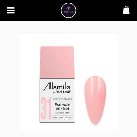
SOBRE
Bem-vindo à Makbela, CHB &
Styllus, sua fonte confiável de
maquiagens e acessórios de
alta qualidade. Somos
apaixonados por realçar a
beleza de nossos clientes,
oferecendo uma ampla gama
de produtos que inspiram
confiança e criatividade. Desde
os últimos lançamentos em
maquiagem até os acessórios
mais elegantes, estamos aqui
para ajudá-lo a alcançar seu
visual dos sonhos. Explore nossa
seleção cuidadosamente
selecionada e descubra como a
beleza se torna uma expressão
única conosco.
CONTATO
(11) 98362-3222