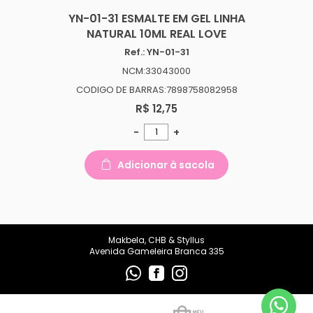
makbelachb@gmail.com
YN-01-31 ESMALTE EM GEL LINHA
NATURAL 10ML REAL LOVE
REDES SOCIAIS
Ref.: YN-01-31
NCM:33043000
CODIGO DE BARRAS:7898758082958
R$ 12,75
-
+
Adicionar à sacola
Makbela, CHB & Styllus
Avenida Gameleira Branca 335