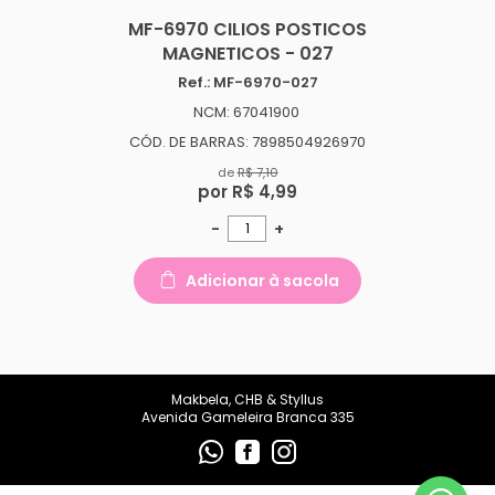
makbelachb@gmail.com
MF-6970 CILIOS POSTICOS
MAGNETICOS - 027
REDES SOCIAIS
Ref.: MF-6970-027
NCM: 67041900
CÓD. DE BARRAS: 7898504926970
de
R$ 7,10
por R$ 4,99
-
+
Adicionar à sacola
Makbela, CHB & Styllus
Avenida Gameleira Branca 335