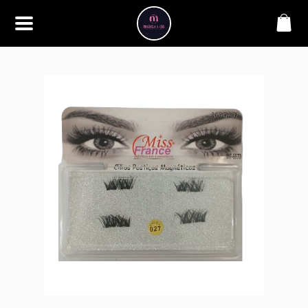
SOBRE
Bem-vindo à Makbela, CHB &
Styllus, sua fonte confiável de
maquiagens e acessórios de
alta qualidade. Somos
apaixonados por realçar a
beleza de nossos clientes,
oferecendo uma ampla gama
de produtos que inspiram
confiança e criatividade. Desde
os últimos lançamentos em
maquiagem até os acessórios
mais elegantes, estamos aqui
para ajudá-lo a alcançar seu
visual dos sonhos. Explore nossa
seleção cuidadosamente
selecionada e descubra como a
beleza se torna uma expressão
única conosco.
CONTATO
(11) 98362-3222