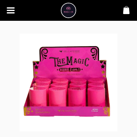
SOBRE
Bem-vindo à Makbela, CHB &
Styllus, sua fonte confiável de
maquiagens e acessórios de
alta qualidade. Somos
apaixonados por realçar a
beleza de nossos clientes,
oferecendo uma ampla gama
de produtos que inspiram
confiança e criatividade. Desde
os últimos lançamentos em
maquiagem até os acessórios
mais elegantes, estamos aqui
para ajudá-lo a alcançar seu
visual dos sonhos. Explore nossa
seleção cuidadosamente
selecionada e descubra como a
beleza se torna uma expressão
única conosco.
CONTATO
(11) 98362-3222