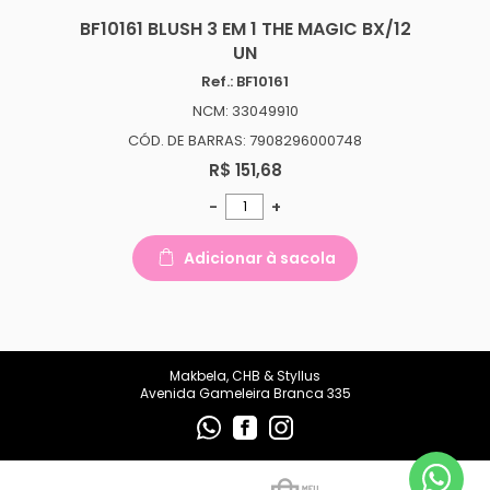
makbelachb@gmail.com
BF10161 BLUSH 3 EM 1 THE MAGIC BX/12
UN
REDES SOCIAIS
Ref.: BF10161
NCM: 33049910
CÓD. DE BARRAS: 7908296000748
R$ 151,68
-
+
Adicionar à sacola
Makbela, CHB & Styllus
Avenida Gameleira Branca 335