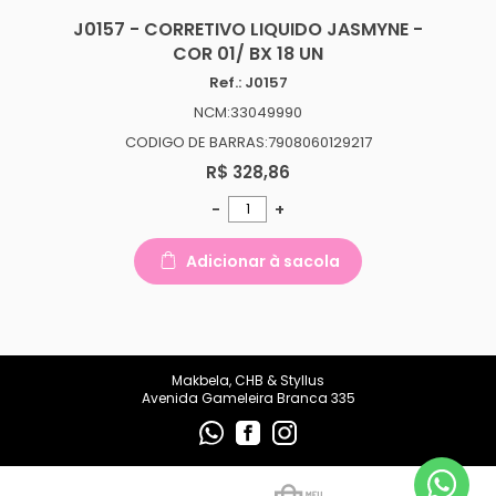
makbelachb@gmail.com
J0157 - CORRETIVO LIQUIDO JASMYNE -
COR 01/ BX 18 UN
REDES SOCIAIS
Ref.: J0157
NCM:33049990
CODIGO DE BARRAS:7908060129217
R$ 328,86
-
+
Adicionar à sacola
Makbela, CHB & Styllus
Avenida Gameleira Branca 335