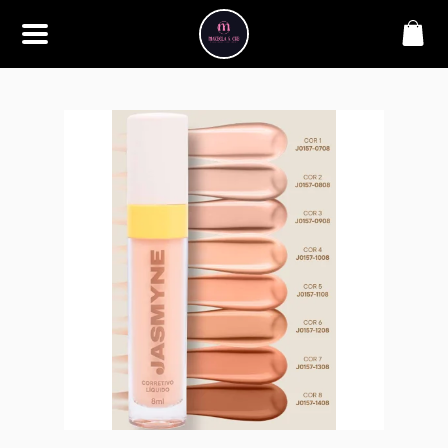
SOBRE
Bem-vindo à Makbela, CHB &
Styllus, sua fonte confiável de
maquiagens e acessórios de
alta qualidade. Somos
apaixonados por realçar a
beleza de nossos clientes,
oferecendo uma ampla gama
de produtos que inspiram
confiança e criatividade. Desde
os últimos lançamentos em
maquiagem até os acessórios
mais elegantes, estamos aqui
para ajudá-lo a alcançar seu
visual dos sonhos. Explore nossa
seleção cuidadosamente
selecionada e descubra como a
beleza se torna uma expressão
única conosco.
CONTATO
(11) 98362-3222