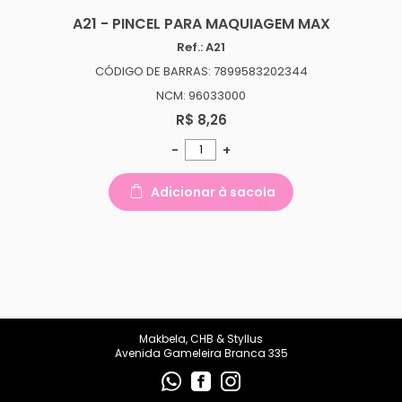
A21 - PINCEL PARA MAQUIAGEM MAX
Ref.: A21
CÓDIGO DE BARRAS: 7899583202344
NCM: 96033000
R$ 8,26
-
+
Adicionar à sacola
Makbela, CHB & Styllus
Avenida Gameleira Branca 335