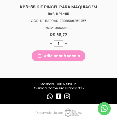
makbelachb@gmail.com
KP3-8B KIT PINCEL PARA MAQUIAGEM
Ref.: KP3-8B
REDES SOCIAIS
CÓD. DE BARRAS: 7898506259755
NCM: 96033000
R$ 58,72
-
+
Adicionar à sacola
Makbela, CHB & Styllus
Avenida Gameleira Branca 335
Desenvolvido por