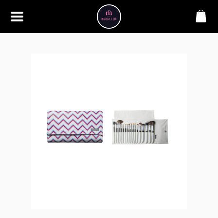
SOBRE
Bem-vindo à Makbela, CHB &
Styllus, sua fonte confiável de
maquiagens e acessórios de
alta qualidade. Somos
apaixonados por realçar a
beleza de nossos clientes,
oferecendo uma ampla gama
de produtos que inspiram
confiança e criatividade. Desde
os últimos lançamentos em
maquiagem até os acessórios
mais elegantes, estamos aqui
para ajudá-lo a alcançar seu
visual dos sonhos. Explore nossa
seleção cuidadosamente
selecionada e descubra como a
beleza se torna uma expressão
única conosco.
CONTATO
(11) 98362-3222