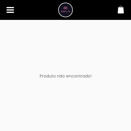
SOBRE
Bem-vindo à Makbela, CHB &
Styllus, sua fonte confiável de
maquiagens e acessórios de
alta qualidade. Somos
apaixonados por realçar a
beleza de nossos clientes,
oferecendo uma ampla gama
de produtos que inspiram
confiança e criatividade. Desde
os últimos lançamentos em
Produto não encontrado!
maquiagem até os acessórios
mais elegantes, estamos aqui
para ajudá-lo a alcançar seu
visual dos sonhos. Explore nossa
seleção cuidadosamente
selecionada e descubra como a
beleza se torna uma expressão
única conosco.
CONTATO
(11) 98362-3222