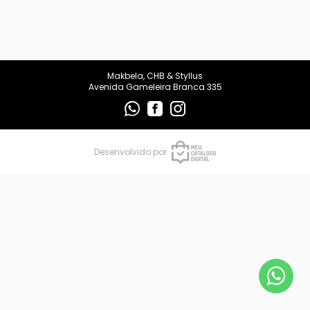
makbelachb@gmail.com
REDES SOCIAIS
Makbela, CHB & Styllus
Avenida Gameleira Branca 335
Desenvolvido por