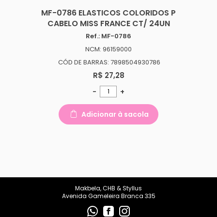
MF-0786 ELASTICOS COLORIDOS P
CABELO MISS FRANCE CT/ 24UN
Ref.: MF-0786
NCM: 96159000
CÓD DE BARRAS: 7898504930786
R$ 27,28
-
+
Adicionar à sacola
Makbela, CHB & Styllus
Avenida Gameleira Branca 335