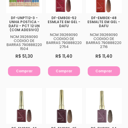
DF-UNPT12-3 -
DF-EM80X-52
DF-EM80X-48
UNHA POSTICA -
ESMLATE EM GEL -
ESMALTE EM GEL -
DAFU - PCT 12 UN
DAFU
DAFU
(COM ADESIVO)
NCM:39269090
NCM:39269090
NCM:39269090
CODIGO DE
CODIGO DE
CODIGO DE
BARRAS:790888220
BARRAS:790888220
BARRAS:790888220
2754
2716
1504
R$ 51,30
R$ 11,40
R$ 11,40
Comprar
Comprar
Comprar