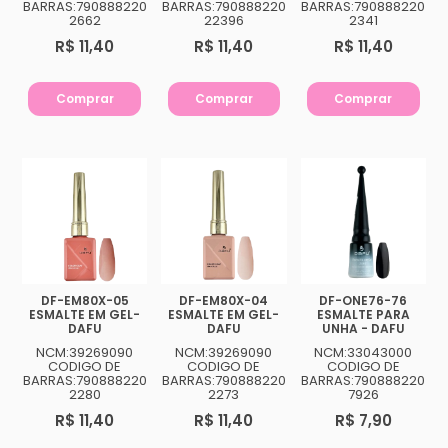
BARRAS:790888220
BARRAS:790888220
BARRAS:790888220
2662
22396
2341
R$ 11,40
R$ 11,40
R$ 11,40
Comprar
Comprar
Comprar
DF-EM80X-05
DF-EM80X-04
DF-ONE76-76
ESMALTE EM GEL-
ESMALTE EM GEL-
ESMALTE PARA
DAFU
DAFU
UNHA - DAFU
NCM:39269090
NCM:39269090
NCM:33043000
CODIGO DE
CODIGO DE
CODIGO DE
BARRAS:790888220
BARRAS:790888220
BARRAS:790888220
2280
2273
7926
R$ 11,40
R$ 11,40
R$ 7,90