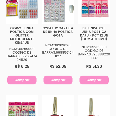
makbelachb@gmail.com
REDES SOCIAIS
OY452 - UNHA
OY041-12 CARTELA
DF-UNPA-02 -
POSTICA COM
DE UNHA POSTICA
UNHA POSTICA
GLITTER
GOTA
DAFU - PCT 12 UN
AUTOCOLANTE
(COM ADESIVO)
KIDS/ UN
NCM:39269090
NCM:39269090
NCM:39269090
CODIGO DE
CODIGO DE
CODIGO DE
BARRAS:698856104
BARRAS:790888220
BARRAS:69265474
1127
1337
94529
R$ 6,25
R$ 52,08
R$ 51,30
Comprar
Comprar
Comprar