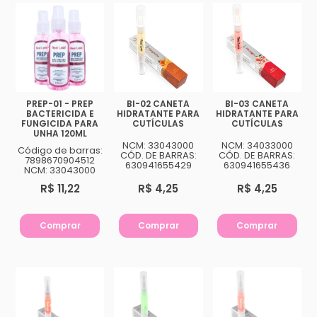
PREP-01 - PREP
BI-02 CANETA
BI-03 CANETA
BACTERICIDA E
HIDRATANTE PARA
HIDRATANTE PARA
FUNGICIDA PARA
CUTÍCULAS
CUTÍCULAS
UNHA 120ML
NCM: 33043000
NCM: 34033000
Código de barras:
CÓD. DE BARRAS:
CÓD. DE BARRAS:
7898670904512
630941655429
630941655436
NCM: 33043000
R$ 11,22
R$ 4,25
R$ 4,25
Comprar
Comprar
Comprar