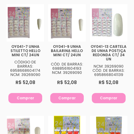
OY041-7 UNHA
OY041-9 UNHA
OY041-13 CARTELA
STILETTO HELLO
BAILARINA HELLO
DE UNHA POSTIÇA
MINI CT/ 24UN
MINI CT/ 24UN
REDONDA CT/ 24
UN
CÓDIGO DE
CÓD. DE BARRAS:
BARRAS:
NCM: 39269090
6988561604193
6958668604174
CÓD. DE BARRAS:
NCM: 39269090
NCM: 39269090
6958668041139
R$ 52,08
R$ 52,08
R$ 52,08
Comprar
Comprar
Comprar