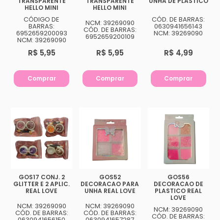
TRANSPARENTE
TRANSPARENTE
UNHA DE PLASTICO
HELLO MINI
HELLO MINI
CÓDIGO DE
CÓD. DE BARRAS:
NCM: 39269090
BARRAS:
0630941656143
CÓD. DE BARRAS:
6952659200093
NCM: 39269090
6952659200109
NCM: 39269090
R$ 5,95
R$ 5,95
R$ 4,99
Comprar
Comprar
Comprar
GOS17 CONJ. 2
GOS52
GOS56
GLITTER E 2 APLIC.
DECORACAO PARA
DECORACAO DE
REAL LOVE
UNHA REAL LOVE
PLASTICO REAL
LOVE
NCM: 39269090
NCM: 39269090
NCM: 39269090
CÓD. DE BARRAS:
CÓD. DE BARRAS:
CÓD. DE BARRAS:
0630941656150
0630941657287