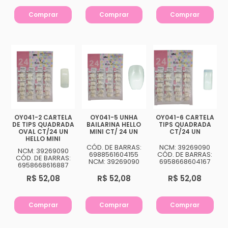
Comprar
Comprar
Comprar
OY041-2 CARTELA
OY041-5 UNHA
OY041-6 CARTELA
DE TIPS QUADRADA
BAILARINA HELLO
TIPS QUADRADA
OVAL CT/24 UN
MINI CT/ 24 UN
CT/24 UN
HELLO MINI
CÓD. DE BARRAS:
NCM: 39269090
NCM: 39269090
6988561604155
CÓD. DE BARRAS:
CÓD. DE BARRAS:
NCM: 39269090
6958668604167
6958668616887
R$ 52,08
R$ 52,08
R$ 52,08
Comprar
Comprar
Comprar