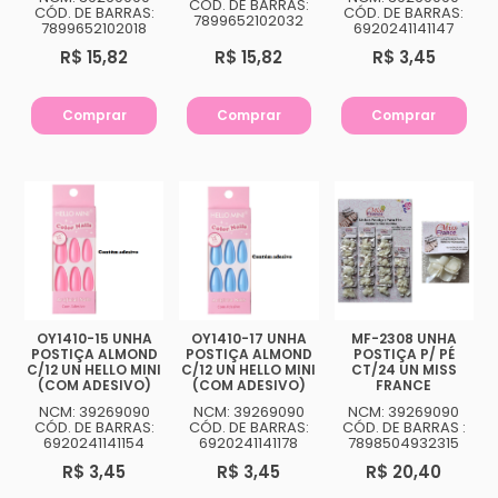
CÓD. DE BARRAS:
CÓD. DE BARRAS:
CÓD. DE BARRAS:
7899652102032
7899652102018
6920241141147
R$ 15,82
R$ 15,82
R$ 3,45
Comprar
Comprar
Comprar
OY1410-15 UNHA
OY1410-17 UNHA
MF-2308 UNHA
POSTIÇA ALMOND
POSTIÇA ALMOND
POSTIÇA P/ PÉ
C/12 UN HELLO MINI
C/12 UN HELLO MINI
CT/24 UN MISS
(COM ADESIVO)
(COM ADESIVO)
FRANCE
NCM: 39269090
NCM: 39269090
NCM: 39269090
CÓD. DE BARRAS:
CÓD. DE BARRAS:
CÓD. DE BARRAS :
6920241141154
6920241141178
7898504932315
R$ 3,45
R$ 3,45
R$ 20,40