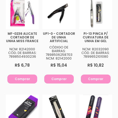
MF-0236 ALICATE
UP1-0 - CORTADOR
PI-13 PINCA P/
CORTADOR DE
DE UNHA
CURVATURA DE
UNHA MISS FRANCE
ARTIFICIAL
UNHA EM GEL
CÓDIGO DE
NCM: 82142000
NCM: 82032090
BARRAS:
CÓD; DE BARRAS:
CÓD. DE BARRAS:
7898506258703
7898504930236
7899652101080
NCM: 82142000
R$ 6,78
R$ 15,04
R$ 10,82
Comprar
Comprar
Comprar