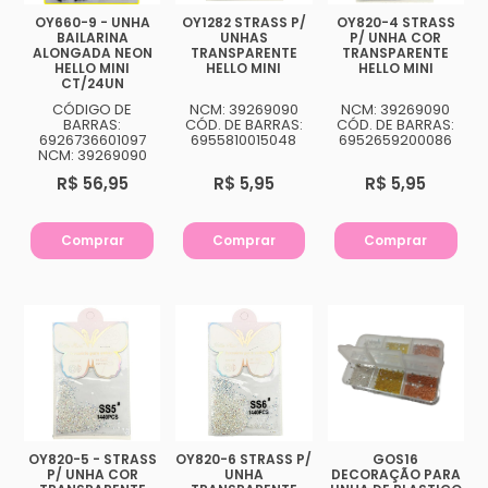
OY660-9 - UNHA
OY1282 STRASS P/
OY820-4 STRASS
BAILARINA
UNHAS
P/ UNHA COR
ALONGADA NEON
TRANSPARENTE
TRANSPARENTE
HELLO MINI
HELLO MINI
HELLO MINI
CT/24UN
CÓDIGO DE
NCM: 39269090
NCM: 39269090
BARRAS:
CÓD. DE BARRAS:
CÓD. DE BARRAS:
6926736601097
6955810015048
6952659200086
NCM: 39269090
R$ 56,95
R$ 5,95
R$ 5,95
Comprar
Comprar
Comprar
OY820-5 - STRASS
OY820-6 STRASS P/
GOS16
P/ UNHA COR
UNHA
DECORAÇÃO PARA