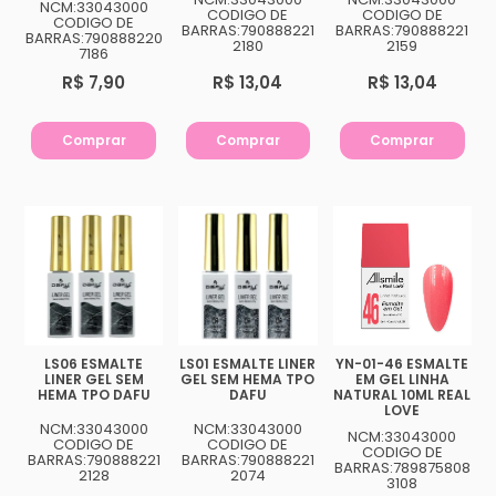
NCM:33043000
CODIGO DE
CODIGO DE
CODIGO DE
BARRAS:790888221
BARRAS:790888221
BARRAS:790888220
2180
2159
7186
R$ 7,90
R$ 13,04
R$ 13,04
Comprar
Comprar
Comprar
LS06 ESMALTE
LS01 ESMALTE LINER
YN-01-46 ESMALTE
LINER GEL SEM
GEL SEM HEMA TPO
EM GEL LINHA
HEMA TPO DAFU
DAFU
NATURAL 10ML REAL
LOVE
NCM:33043000
NCM:33043000
NCM:33043000
CODIGO DE
CODIGO DE
CODIGO DE
BARRAS:790888221
BARRAS:790888221
BARRAS:789875808
2128
2074
3108