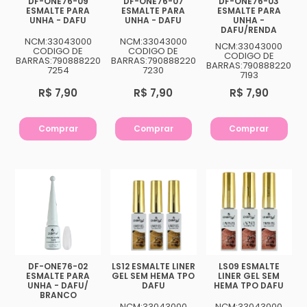
DF-ONE76-09
DF-ONE76-07
DF-ONE76-03
ESMALTE PARA
ESMALTE PARA
ESMALTE PARA
UNHA - DAFU
UNHA - DAFU
UNHA -
DAFU/RENDA
NCM:33043000
NCM:33043000
NCM:33043000
CODIGO DE
CODIGO DE
CODIGO DE
BARRAS:790888220
BARRAS:790888220
BARRAS:790888220
7254
7230
7193
R$ 7,90
R$ 7,90
R$ 7,90
Comprar
Comprar
Comprar
DF-ONE76-02
LS12 ESMALTE LINER
LS09 ESMALTE
ESMALTE PARA
GEL SEM HEMA TPO
LINER GEL SEM
UNHA - DAFU/
DAFU
HEMA TPO DAFU
BRANCO
NCM:33043000
NCM:33043000