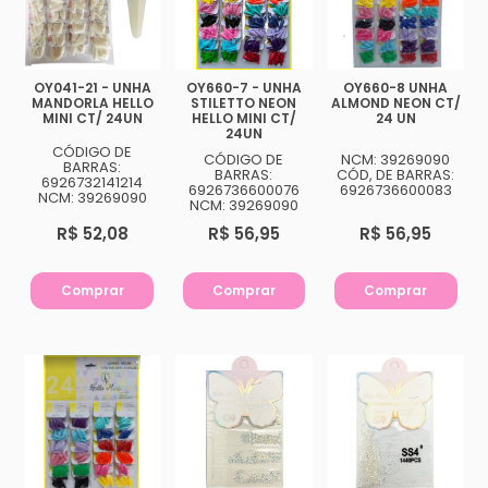
OY041-21 - UNHA
OY660-7 - UNHA
OY660-8 UNHA
MANDORLA HELLO
STILETTO NEON
ALMOND NEON CT/
MINI CT/ 24UN
HELLO MINI CT/
24 UN
24UN
CÓDIGO DE
CÓDIGO DE
NCM: 39269090
BARRAS:
BARRAS:
CÓD, DE BARRAS:
6926732141214
6926736600076
6926736600083
NCM: 39269090
NCM: 39269090
R$ 52,08
R$ 56,95
R$ 56,95
Comprar
Comprar
Comprar