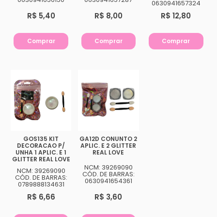
0630941657324
R$ 5,40
R$ 8,00
R$ 12,80
Comprar
Comprar
Comprar
GOS135 KIT
GA12D CONUNTO 2
DECORACAO P/
APLIC. E 2 GLITTER
UNHA 1 APLIC. E 1
REAL LOVE
GLITTER REAL LOVE
NCM: 39269090
NCM: 39269090
CÓD. DE BARRAS:
CÓD. DE BARRAS:
0630941654361
0789888134631
R$ 6,66
R$ 3,60