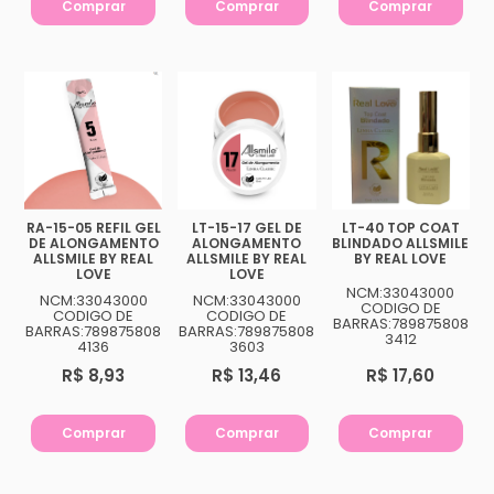
Comprar
Comprar
Comprar
RA-15-05 REFIL GEL
LT-15-17 GEL DE
LT-40 TOP COAT
DE ALONGAMENTO
ALONGAMENTO
BLINDADO ALLSMILE
ALLSMILE BY REAL
ALLSMILE BY REAL
BY REAL LOVE
LOVE
LOVE
NCM:33043000
NCM:33043000
NCM:33043000
CODIGO DE
CODIGO DE
CODIGO DE
BARRAS:789875808
BARRAS:789875808
BARRAS:789875808
3412
4136
3603
R$ 8,93
R$ 13,46
R$ 17,60
Comprar
Comprar
Comprar