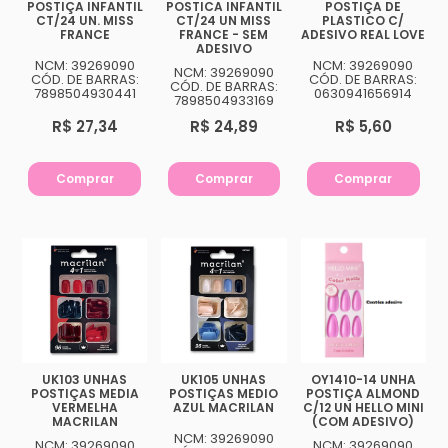
POSTIÇA INFANTIL
POSTICA INFANTIL
POSTIÇA DE
CT/24 UN. MISS
CT/24 UN MISS
PLASTICO C/
FRANCE
FRANCE - SEM
ADESIVO REAL LOVE
ADESIVO
NCM: 39269090
NCM: 39269090
NCM: 39269090
CÓD. DE BARRAS:
CÓD. DE BARRAS:
CÓD. DE BARRAS:
7898504930441
0630941656914
7898504933169
R$ 27,34
R$ 24,89
R$ 5,60
Comprar
Comprar
Comprar
UK103 UNHAS
UK105 UNHAS
OY1410-14 UNHA
POSTIÇAS MEDIA
POSTIÇAS MEDIO
POSTIÇA ALMOND
VERMELHA
AZUL MACRILAN
C/12 UN HELLO MINI
MACRILAN
(COM ADESIVO)
NCM: 39269090
NCM: 39269090
NCM: 39269090