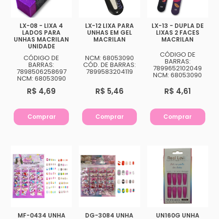
LX-08 - LIXA 4
LX-12 LIXA PARA
LX-13 - DUPLA DE
LADOS PARA
UNHAS EM GEL
LIXAS 2 FACES
UNHAS MACRILAN
MACRILAN
MACRILAN
UNIDADE
CÓDIGO DE
CÓDIGO DE
NCM: 68053090
BARRAS:
BARRAS:
CÓD. DE BARRAS:
7899652102049
7898506258697
7899583204119
NCM: 68053090
NCM: 68053090
R$ 4,69
R$ 5,46
R$ 4,61
Comprar
Comprar
Comprar
MF-0434 UNHA
DG-3084 UNHA
UN160G UNHA