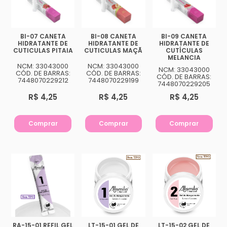
BI-07 CANETA
BI-08 CANETA
BI-09 CANETA
HIDRATANTE DE
HIDRATANTE DE
HIDRATANTE DE
CUTICULAS PITAIA
CUTICULAS MAÇÃ
CUTÍCULAS
MELANCIA
NCM: 33043000
NCM: 33043000
NCM: 33043000
CÓD. DE BARRAS:
CÓD. DE BARRAS:
CÓD. DE BARRAS:
7448070229212
7448070229199
7448070229205
R$ 4,25
R$ 4,25
R$ 4,25
Comprar
Comprar
Comprar
RA-15-01 REFIL GEL
LT-15-01 GEL DE
LT-15-02 GEL DE