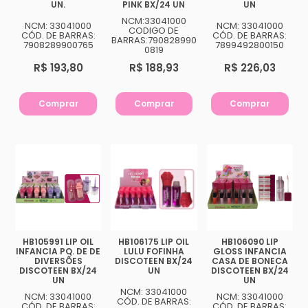
UN.
PINK BX/24 UN
UN
NCM:33041000
NCM: 33041000
NCM: 33041000
CODIGO DE
CÓD. DE BARRAS:
CÓD. DE BARRAS:
BARRAS:790828990
7908289900765
7899492800150
0819
R$ 193,80
R$ 188,93
R$ 226,03
Comprar
Comprar
Comprar
HB105991 LIP OIL
HB106175 LIP OIL
HB106090 LIP
INFANCIA PQ. DE DE
LULU FOFINHA
GLOSS INFANCIA
DIVERSÕES
DISCOTEEN BX/24
CASA DE BONECA
DISCOTEEN BX/24
UN
DISCOTEEN BX/24
UN
UN
NCM: 33041000
NCM: 33041000
NCM: 33041000
CÓD. DE BARRAS:
CÓD. DE BARRAS:
CÓD. DE BARRAS: