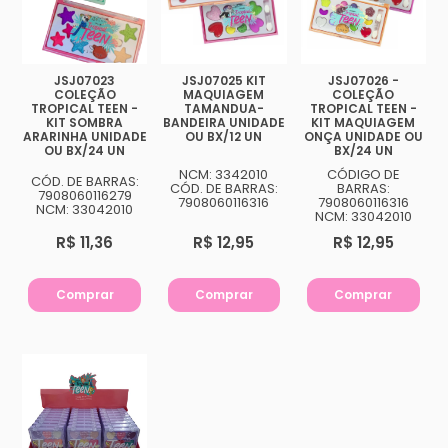
JSJ07023
JSJ07025 KIT
JSJ07026 -
COLEÇÃO
MAQUIAGEM
COLEÇÃO
TROPICAL TEEN -
TAMANDUA-
TROPICAL TEEN -
KIT SOMBRA
BANDEIRA UNIDADE
KIT MAQUIAGEM
ARARINHA UNIDADE
OU BX/12 UN
ONÇA UNIDADE OU
OU BX/24 UN
BX/24 UN
NCM: 3342010
CÓDIGO DE
CÓD. DE BARRAS:
CÓD. DE BARRAS:
BARRAS:
7908060116279
7908060116316
7908060116316
NCM: 33042010
NCM: 33042010
R$ 11,36
R$ 12,95
R$ 12,95
Comprar
Comprar
Comprar