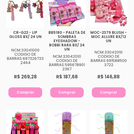
makbelachb@gmail.com
REDES SOCIAIS
CR-G22 - LIP
BB5180 - PALETA DE
MOC-2379 BLUSH -
GLOSS BX/ 24 UN
SOMBRAS
MOC ALLURE BX/12
EYESHADOW -
UN
BOBBI RARA BX/ 24
UN
NCM:33041000
NCM:33042010
CODIGO DE
NCM:33042010
CODIGO DE
BARRAS:697326733
CODIGO DE
BARRAS:691588500
2464
BARRAS:595678901
3722
2367
R$ 269,28
R$ 187,68
R$ 146,88
Comprar
Comprar
Comprar