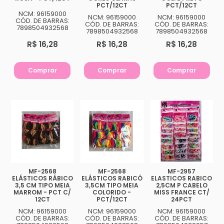
PCT/12CT
PCT/12CT
NCM: 96159000
NCM: 96159000
NCM: 96159000
CÓD. DE BARRAS:
CÓD. DE BARRAS:
CÓD. DE BARRAS:
7898504932568
7898504932568
7898504932568
R$ 16,28
R$ 16,28
R$ 16,28
Comprar
Comprar
Comprar
MF-2568
MF-2568
MF-2957
ELÁSTICOS RÁBICO
ELÁSTICOS RABICÓ
ELASTICOS RABICO
3,5 CM TIPO MEIA
3,5CM TIPO MEIA
2,5CM P CABELO
MARROM - PCT C/
COLORIDO -
MISS FRANCE CT/
12CT
PCT/12CT
24PCT
NCM: 96159000
NCM: 96159000
NCM: 96159000
CÓD. DE BARRAS:
CÓD. DE BARRAS:
CÓD. DE BARRAS: