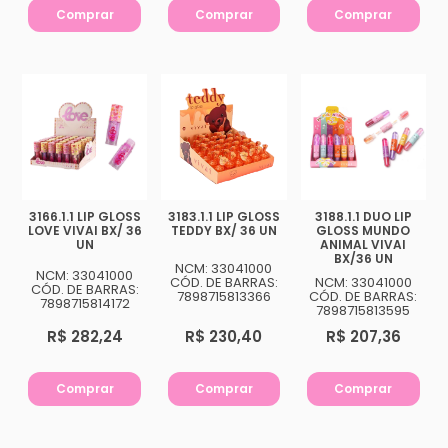
Comprar
Comprar
Comprar
3166.1.1 LIP GLOSS
3183.1.1 LIP GLOSS
3188.1.1 DUO LIP
LOVE VIVAI BX/ 36
TEDDY BX/ 36 UN
GLOSS MUNDO
UN
ANIMAL VIVAI
BX/36 UN
NCM: 33041000
NCM: 33041000
CÓD. DE BARRAS:
NCM: 33041000
CÓD. DE BARRAS:
7898715813366
CÓD. DE BARRAS:
7898715814172
7898715813595
R$ 282,24
R$ 230,40
R$ 207,36
Comprar
Comprar
Comprar