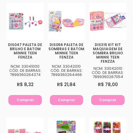
DIS047 PALETA DE
DIS056 PALETA DE
DIS315 KIT KIT
BRILHO E BATOM
SOMBRAS E BATOM
MAQUIAGEM DE
MINNIE TEEN
MINNIE TEEN
SOMBRA BRILHO
FENZZA
FENZZA
MINNIE TEEN
FENZZA
NCM: 33041000
NCM: 33042010
NCM: 33042010
CÓD. DE BARRAS:
CÓD. DE BARRAS:
CÓD. DE BARRAS:
7899360264374
7899360264466
7899360267054
R$ 8,32
R$ 21,84
R$ 78,00
Comprar
Comprar
Comprar