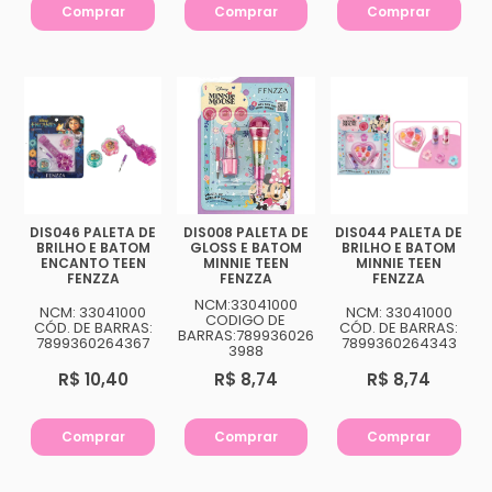
Comprar
Comprar
Comprar
DIS046 PALETA DE
DIS008 PALETA DE
DIS044 PALETA DE
BRILHO E BATOM
GLOSS E BATOM
BRILHO E BATOM
ENCANTO TEEN
MINNIE TEEN
MINNIE TEEN
FENZZA
FENZZA
FENZZA
NCM:33041000
NCM: 33041000
NCM: 33041000
CODIGO DE
CÓD. DE BARRAS:
CÓD. DE BARRAS:
BARRAS:789936026
7899360264367
7899360264343
3988
R$ 10,40
R$ 8,74
R$ 8,74
Comprar
Comprar
Comprar