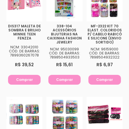
DIS317 MALETA DE
338-104
MF-2322 KIT 70
SOMBRA E BRILHO
ACESSÓRIOS
ELAST. COLORIDOS
MINNIE TEEN
BIJUTERIAS NA
P/ CABELO RABICÓ
FENZZA
CAIXINHA FASHION
E SILICONE (ENVIO
JEWELRY
SORTIDO)
NCM: 33042010
NCM: 95030099
NCM: 96159000
CÓD. DE BARRAS:
CÓD. DE BARRAS:
CÓD. DE BARRAS:
7899360267078
7898504933503
7898504932322
R$ 39,52
R$ 15,61
R$ 6,97
Comprar
Comprar
Comprar