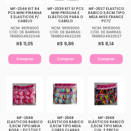
MF-2346 KIT 84
MF-2339 KIT 51 PCS
MF-2537 ELASTICO
PCS MINI PIRANHA
MINI PRISILHA E
RABICO 3,5CM TIPO
E ELASTICOS P/
ELÁSTICOS PARA O
MEIA MISS FRANCE
CABELO
CABELO
PCT/
NCM: 96159000
NCM: 96159000
NCM: 96159000
CÓD. DE BARRAS:
CÓD. DE BARRAS:
CÓD. DE BARRAS:
7898504932346
7898504932339
7898504932537
R$ 11,05
R$ 9,86
R$ 8,14
Comprar
Comprar
Comprar
MF-2568
MF-2568
MF-2568
ELASTICOS RABICO
ELÁSTICOS RABICO
ELÁSTICOS RABICÓ
3,5CM TIPO MEIA
3,5CM TIPO MEIA
3,5CM TIPO MEIA
ROSA - PCT/12CT
CORES CLARAS
COL. E PRETO