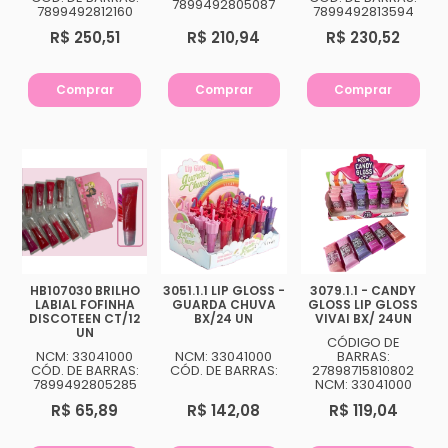
7899492805087
7899492812160
7899492813594
R$ 250,51
R$ 210,94
R$ 230,52
Comprar
Comprar
Comprar
HB107030 BRILHO
3051.1.1 LIP GLOSS -
3079.1.1 - CANDY
LABIAL FOFINHA
GUARDA CHUVA
GLOSS LIP GLOSS
DISCOTEEN CT/12
BX/24 UN
VIVAI BX/ 24UN
UN
CÓDIGO DE
NCM: 33041000
NCM: 33041000
BARRAS:
CÓD. DE BARRAS:
CÓD. DE BARRAS:
27898715810802
7899492805285
NCM: 33041000
R$ 65,89
R$ 142,08
R$ 119,04