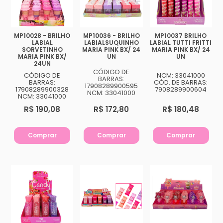
MP10028 - BRILHO
MP10036 - BRILHO
MP10037 BRILHO
LABIAL
LABIALSUQUINHO
LABIAL TUTTI FRITTI
SORVETINHO
MARIA PINK BX/ 24
MARIA PINK BX/ 24
MARIA PINK BX/
UN
UN
24UN
CÓDIGO DE
CÓDIGO DE
NCM: 33041000
BARRAS:
BARRAS:
CÓD. DE BARRAS:
17908289900595
17908289900328
7908289900604
NCM: 33041000
NCM: 33041000
R$ 190,08
R$ 172,80
R$ 180,48
Comprar
Comprar
Comprar