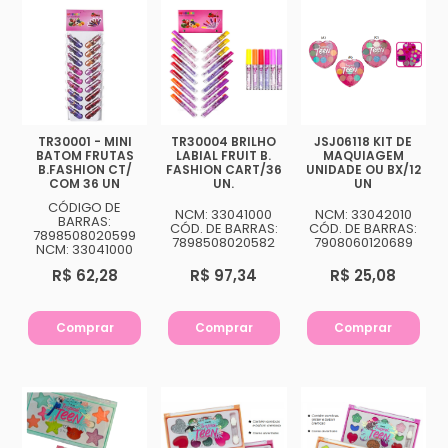
TR30001 - MINI
TR30004 BRILHO
JSJ06118 KIT DE
BATOM FRUTAS
LABIAL FRUIT B.
MAQUIAGEM
B.FASHION CT/
FASHION CART/36
UNIDADE OU BX/12
COM 36 UN
UN.
UN
CÓDIGO DE
NCM: 33041000
NCM: 33042010
BARRAS:
CÓD. DE BARRAS:
CÓD. DE BARRAS:
7898508020599
7898508020582
7908060120689
NCM: 33041000
R$ 62,28
R$ 97,34
R$ 25,08
Comprar
Comprar
Comprar