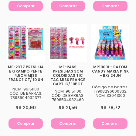
Comprar
Comprar
Comprar
MF-2377 PRESILHA
MF-2469
MP10001 - BATOM
E GRAMPO PENTE
PRESILHAS 3CM
CANDY MARIA PINK
4,5CM MISS
COLORIDAS TIC
- BX/ 24UN
FRANCE CT/ 10 UN
TAC MISS FRANCE
CART. C/ 10PCT
Código de barras:
NCM: 96151100
NCM: 96151100
17908296000332
CÓD. DE BARRAS:
CÓD. DE BARRAS:
NCM: 33041000
7898504932377
7898504932469
R$ 20,90
R$ 21,56
R$ 78,72
Comprar
Comprar
Comprar