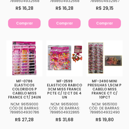
7898504932568
7898504932568
7898504932957
R$ 16,28
R$ 16,28
R$ 29,15
Comprar
Comprar
Comprar
MF-0786
MF-2599
MF-2490 MINI
ELASTICOS
ELASTICOS RABICO
PRESILHAS 1,5CM P
COLORIDOS P
3CM MISS FRANCE
CABELO MISS
CABELO MISS
PCTE C/ 12 CT DE 4
FRANCE CT C/
FRANCE CT/ 24UN
UN
10PCT
NCM: 96159000
NCM: 96159000
NCM: 96151100
CÓD DE BARRAS:
CÓD. DE BARRAS:
CÓD. DE BARRAS:
7898504930786
7898504932865
7898504932490
R$ 27,28
R$ 31,68
R$ 19,80