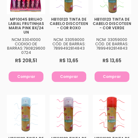
MP10045 BRILHO
HB110123 TINTA DE
HB110123 TINTA DE
LABIAL FRUTINHAS
CABELO DISCOTEEN
CABELO DISCOTEEN
MARIA PINK BX/24
- COR ROXO
- COR VERDE
UN
NCM:33041000
NCM: 33059000
NCM: 33059000
CODIGO DE
CÓD. DE BARRAS:
CÓD. DE BARRAS:
BARRAS:790829600
7899492814843
7899492814843
0724
R$ 208,51
R$ 13,65
R$ 13,65
Comprar
Comprar
Comprar