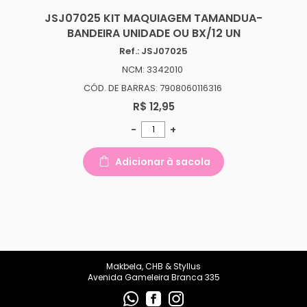
JSJ07025 KIT MAQUIAGEM TAMANDUA-
BANDEIRA UNIDADE OU BX/12 UN
Ref.: JSJ07025
NCM: 3342010
CÓD. DE BARRAS: 7908060116316
R$ 12,95
-
+
Adicionar à sacola
Makbela, CHB & Styllus
Avenida Gameleira Branca 335