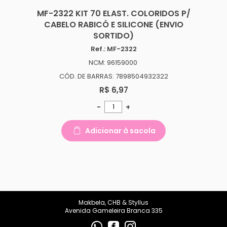
MF-2322 KIT 70 ELAST. COLORIDOS P/
CABELO RABICÓ E SILICONE (ENVIO
SORTIDO)
Ref.: MF-2322
NCM: 96159000
CÓD. DE BARRAS: 7898504932322
R$ 6,97
-
+
Adicionar à sacola
Makbela, CHB & Styllus
Avenida Gameleira Branca 335