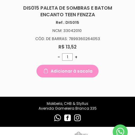
makbelachb@gmail.com
DIS015 PALETA DE SOMBRAS E BATOM
ENCANTO TEEN FENZZA
REDES SOCIAIS
Ref.: DIS015
NCM: 33042010
CÓD. DE BARRAS: 7899360264053
R$ 13,52
-
+
Adicionar à sacola
Makbela, CHB & Styllus
Avenida Gameleira Branca 335