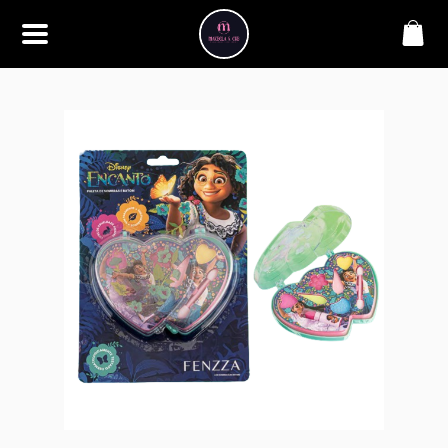
SOBRE
Bem-vindo à Makbela, CHB &
Styllus, sua fonte confiável de
maquiagens e acessórios de
alta qualidade. Somos
apaixonados por realçar a
beleza de nossos clientes,
oferecendo uma ampla gama
de produtos que inspiram
confiança e criatividade. Desde
os últimos lançamentos em
maquiagem até os acessórios
mais elegantes, estamos aqui
para ajudá-lo a alcançar seu
visual dos sonhos. Explore nossa
seleção cuidadosamente
selecionada e descubra como a
beleza se torna uma expressão
única conosco.
CONTATO
(11) 98362-3222