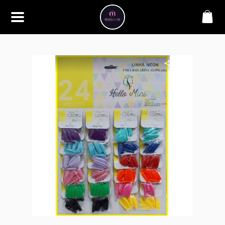
SOBRE
Bem-vindo à Makbela, CHB &
Styllus, sua fonte confiável de
maquiagens e acessórios de
alta qualidade. Somos
apaixonados por realçar a
beleza de nossos clientes,
oferecendo uma ampla gama
de produtos que inspiram
confiança e criatividade. Desde
os últimos lançamentos em
maquiagem até os acessórios
mais elegantes, estamos aqui
para ajudá-lo a alcançar seu
visual dos sonhos. Explore nossa
seleção cuidadosamente
selecionada e descubra como a
beleza se torna uma expressão
única conosco.
CONTATO
(11) 98362-3222