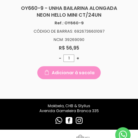
makbelachb@gmail.com
OY660-9 - UNHA BAILARINA ALONGADA
NEON HELLO MINI CT/24UN
REDES SOCIAIS
Ref.: OY660-9
CÓDIGO DE BARRAS: 6926736601097
NCM: 39269090
R$ 56,95
-
+
Adicionar à sacola
Makbela, CHB & Styllus
Avenida Gameleira Branca 335