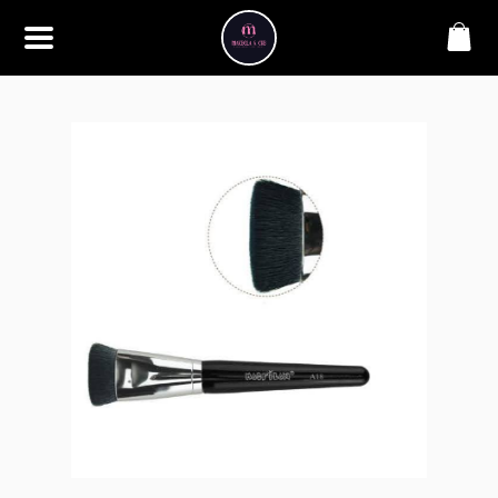
SOBRE
Bem-vindo à Makbela, CHB &
Styllus, sua fonte confiável de
maquiagens e acessórios de
alta qualidade. Somos
apaixonados por realçar a
beleza de nossos clientes,
oferecendo uma ampla gama
de produtos que inspiram
confiança e criatividade. Desde
os últimos lançamentos em
maquiagem até os acessórios
mais elegantes, estamos aqui
para ajudá-lo a alcançar seu
visual dos sonhos. Explore nossa
seleção cuidadosamente
selecionada e descubra como a
beleza se torna uma expressão
única conosco.
CONTATO
(11) 98362-3222