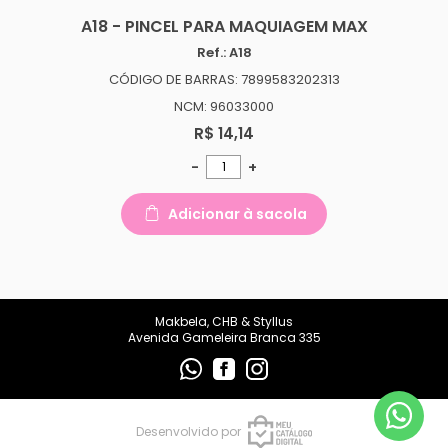
makbelachb@gmail.com
A18 - PINCEL PARA MAQUIAGEM MAX
Ref.: A18
REDES SOCIAIS
CÓDIGO DE BARRAS: 7899583202313
NCM: 96033000
R$ 14,14
-
+
Adicionar à sacola
Makbela, CHB & Styllus
Avenida Gameleira Branca 335
Desenvolvido por