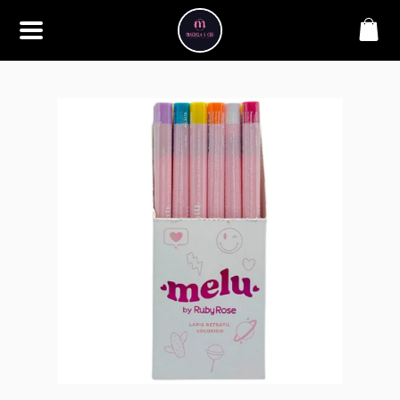
SOBRE
Bem-vindo à Makbela, CHB &
Styllus, sua fonte confiável de
maquiagens e acessórios de
alta qualidade. Somos
apaixonados por realçar a
beleza de nossos clientes,
oferecendo uma ampla gama
de produtos que inspiram
confiança e criatividade. Desde
os últimos lançamentos em
maquiagem até os acessórios
mais elegantes, estamos aqui
para ajudá-lo a alcançar seu
visual dos sonhos. Explore nossa
seleção cuidadosamente
selecionada e descubra como a
beleza se torna uma expressão
única conosco.
CONTATO
(11) 98362-3222