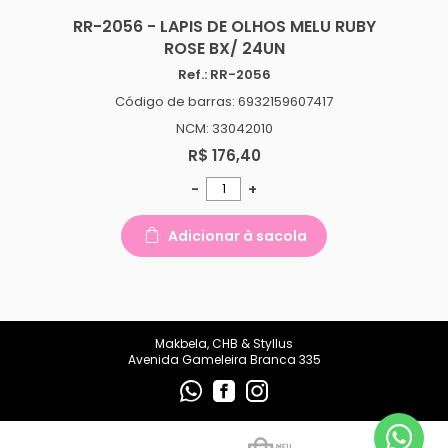
makbelachb@gmail.com
RR-2056 - LAPIS DE OLHOS MELU RUBY
ROSE BX/ 24UN
REDES SOCIAIS
Ref.: RR-2056
Código de barras: 6932159607417
NCM: 33042010
R$ 176,40
-
+
Adicionar à sacola
Makbela, CHB & Styllus
Avenida Gameleira Branca 335