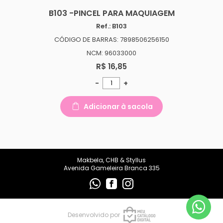
makbelachb@gmail.com
B103 -PINCEL PARA MAQUIAGEM
Ref.: B103
REDES SOCIAIS
CÓDIGO DE BARRAS: 7898506256150
NCM: 96033000
R$ 16,85
-
+
Adicionar à sacola
Makbela, CHB & Styllus
Avenida Gameleira Branca 335
Desenvolvido por