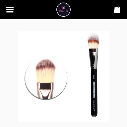
SOBRE
Bem-vindo à Makbela, CHB &
Styllus, sua fonte confiável de
maquiagens e acessórios de
alta qualidade. Somos
apaixonados por realçar a
beleza de nossos clientes,
oferecendo uma ampla gama
de produtos que inspiram
confiança e criatividade. Desde
os últimos lançamentos em
maquiagem até os acessórios
mais elegantes, estamos aqui
para ajudá-lo a alcançar seu
visual dos sonhos. Explore nossa
seleção cuidadosamente
selecionada e descubra como a
beleza se torna uma expressão
única conosco.
CONTATO
(11) 98362-3222