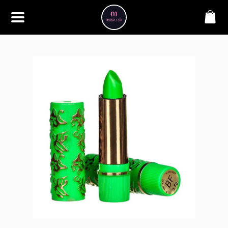
SOBRE
Bem-vindo à Makbela, CHB &
Styllus, sua fonte confiável de
maquiagens e acessórios de
alta qualidade. Somos
apaixonados por realçar a
beleza de nossos clientes,
oferecendo uma ampla gama
de produtos que inspiram
confiança e criatividade. Desde
os últimos lançamentos em
maquiagem até os acessórios
mais elegantes, estamos aqui
para ajudá-lo a alcançar seu
visual dos sonhos. Explore nossa
seleção cuidadosamente
selecionada e descubra como a
beleza se torna uma expressão
única conosco.
CONTATO
(11) 98362-3222