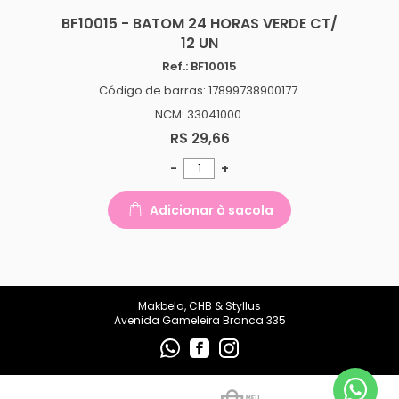
makbelachb@gmail.com
BF10015 - BATOM 24 HORAS VERDE CT/
12 UN
REDES SOCIAIS
Ref.: BF10015
Código de barras: 17899738900177
NCM: 33041000
R$ 29,66
-
+
Adicionar à sacola
Makbela, CHB & Styllus
Avenida Gameleira Branca 335