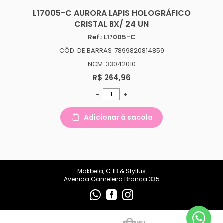
makbelachb@gmail.com
L17005-C AURORA LAPIS HOLOGRÁFICO
CRISTAL BX/ 24 UN
REDES SOCIAIS
Ref.: L17005-C
CÓD. DE BARRAS: 7899820814859
NCM: 33042010
R$ 264,96
-
+
Adicionar à sacola
Makbela, CHB & Styllus
Avenida Gameleira Branca 335