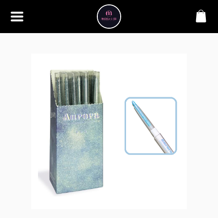
SOBRE
Bem-vindo à Makbela, CHB &
Styllus, sua fonte confiável de
maquiagens e acessórios de
alta qualidade. Somos
apaixonados por realçar a
beleza de nossos clientes,
oferecendo uma ampla gama
de produtos que inspiram
confiança e criatividade. Desde
os últimos lançamentos em
maquiagem até os acessórios
mais elegantes, estamos aqui
para ajudá-lo a alcançar seu
visual dos sonhos. Explore nossa
seleção cuidadosamente
selecionada e descubra como a
beleza se torna uma expressão
única conosco.
CONTATO
(11) 98362-3222