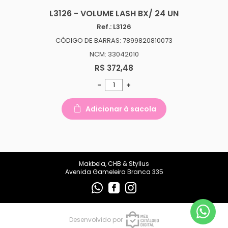
makbelachb@gmail.com
L3126 - VOLUME LASH BX/ 24 UN
Ref.: L3126
REDES SOCIAIS
CÓDIGO DE BARRAS: 7899820810073
NCM: 33042010
R$ 372,48
-
+
Adicionar à sacola
Makbela, CHB & Styllus
Avenida Gameleira Branca 335
Desenvolvido por