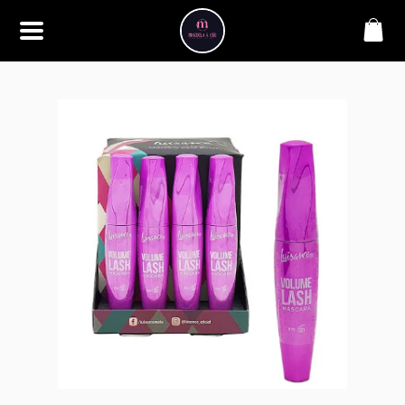
SOBRE
Bem-vindo à Makbela, CHB &
Styllus, sua fonte confiável de
maquiagens e acessórios de
alta qualidade. Somos
apaixonados por realçar a
beleza de nossos clientes,
oferecendo uma ampla gama
de produtos que inspiram
confiança e criatividade. Desde
os últimos lançamentos em
maquiagem até os acessórios
mais elegantes, estamos aqui
para ajudá-lo a alcançar seu
visual dos sonhos. Explore nossa
seleção cuidadosamente
selecionada e descubra como a
beleza se torna uma expressão
única conosco.
CONTATO
(11) 98362-3222