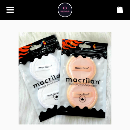
SOBRE
Bem-vindo à Makbela, CHB &
Styllus, sua fonte confiável de
maquiagens e acessórios de
alta qualidade. Somos
apaixonados por realçar a
beleza de nossos clientes,
oferecendo uma ampla gama
de produtos que inspiram
confiança e criatividade. Desde
os últimos lançamentos em
maquiagem até os acessórios
mais elegantes, estamos aqui
para ajudá-lo a alcançar seu
visual dos sonhos. Explore nossa
seleção cuidadosamente
selecionada e descubra como a
beleza se torna uma expressão
única conosco.
CONTATO
(11) 98362-3222