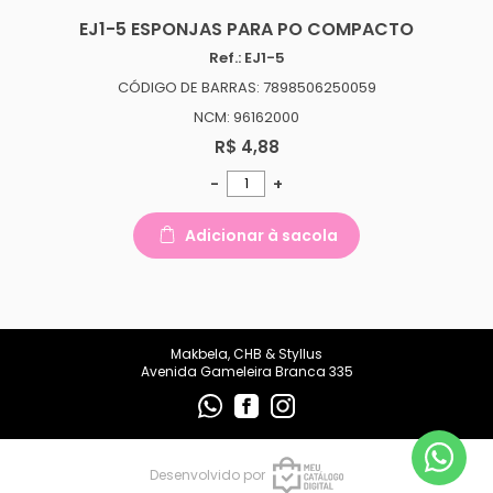
makbelachb@gmail.com
EJ1-5 ESPONJAS PARA PO COMPACTO
Ref.: EJ1-5
REDES SOCIAIS
CÓDIGO DE BARRAS: 7898506250059
NCM: 96162000
R$ 4,88
-
+
Adicionar à sacola
Makbela, CHB & Styllus
Avenida Gameleira Branca 335
Desenvolvido por