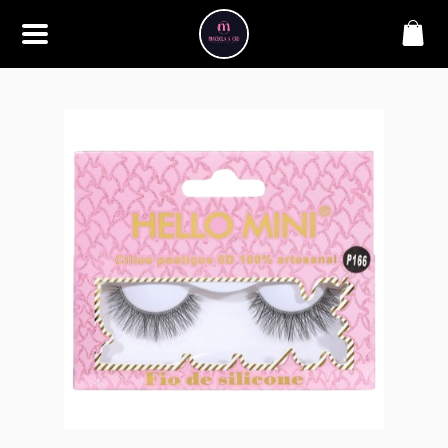
SOBRE
Bem-vindo à Makbela, CHB &
Styllus, sua fonte confiável de
maquiagens e acessórios de
alta qualidade. Somos
apaixonados por realçar a
beleza de nossos clientes,
oferecendo uma ampla gama
de produtos que inspiram
confiança e criatividade. Desde
os últimos lançamentos em
maquiagem até os acessórios
mais elegantes, estamos aqui
para ajudá-lo a alcançar seu
visual dos sonhos. Explore nossa
seleção cuidadosamente
selecionada e descubra como a
beleza se torna uma expressão
única conosco.
CONTATO
(11) 98362-3222