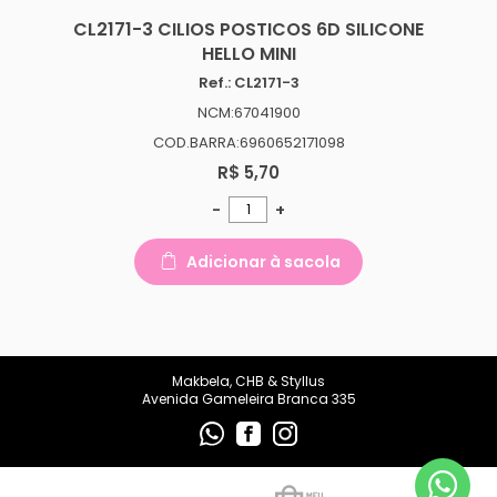
makbelachb@gmail.com
CL2171-3 CILIOS POSTICOS 6D SILICONE
HELLO MINI
REDES SOCIAIS
Ref.: CL2171-3
NCM:67041900
COD.BARRA:6960652171098
R$ 5,70
-
+
Adicionar à sacola
Makbela, CHB & Styllus
Avenida Gameleira Branca 335