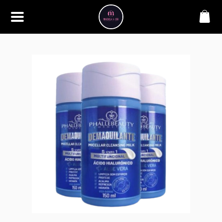
SOBRE
Bem-vindo à Makbela, CHB &
Styllus, sua fonte confiável de
maquiagens e acessórios de
alta qualidade. Somos
apaixonados por realçar a
beleza de nossos clientes,
oferecendo uma ampla gama
de produtos que inspiram
confiança e criatividade. Desde
os últimos lançamentos em
maquiagem até os acessórios
mais elegantes, estamos aqui
para ajudá-lo a alcançar seu
visual dos sonhos. Explore nossa
seleção cuidadosamente
selecionada e descubra como a
beleza se torna uma expressão
única conosco.
CONTATO
(11) 98362-3222