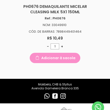
makbelachb@gmail.com
PH0676 DEMAQUILANTE MICELAR
CLEASING MILK 5X1 150ML
REDES SOCIAIS
Ref.: PH0676
NCM: 33049910
CÓD. DE BARRAS: 7898449401464
R$ 10,49
-
+
Adicionar à sacola
Makbela, CHB & Styllus
Avenida Gameleira Branca 335