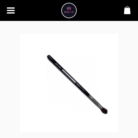
SOBRE
Bem-vindo à Makbela, CHB &
Styllus, sua fonte confiável de
maquiagens e acessórios de
alta qualidade. Somos
apaixonados por realçar a
beleza de nossos clientes,
oferecendo uma ampla gama
de produtos que inspiram
confiança e criatividade. Desde
os últimos lançamentos em
maquiagem até os acessórios
mais elegantes, estamos aqui
para ajudá-lo a alcançar seu
visual dos sonhos. Explore nossa
seleção cuidadosamente
selecionada e descubra como a
beleza se torna uma expressão
única conosco.
CONTATO
(11) 98362-3222