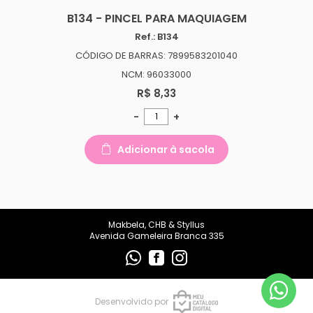
makbelachb@gmail.com
B134 - PINCEL PARA MAQUIAGEM
Ref.: B134
REDES SOCIAIS
CÓDIGO DE BARRAS: 7899583201040
NCM: 96033000
R$ 8,33
-
+
Adicionar à sacola
Makbela, CHB & Styllus
Avenida Gameleira Branca 335
Desenvolvido por