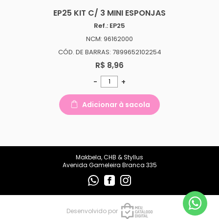
makbelachb@gmail.com
EP25 KIT C/ 3 MINI ESPONJAS
Ref.: EP25
REDES SOCIAIS
NCM: 96162000
CÓD. DE BARRAS: 7899652102254
R$ 8,96
-
+
Adicionar à sacola
Makbela, CHB & Styllus
Avenida Gameleira Branca 335
Desenvolvido por