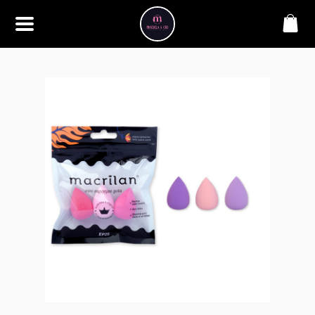
SOBRE
Bem-vindo à Makbela, CHB &
Styllus, sua fonte confiável de
maquiagens e acessórios de
alta qualidade. Somos
apaixonados por realçar a
beleza de nossos clientes,
oferecendo uma ampla gama
de produtos que inspiram
confiança e criatividade. Desde
os últimos lançamentos em
maquiagem até os acessórios
mais elegantes, estamos aqui
para ajudá-lo a alcançar seu
visual dos sonhos. Explore nossa
seleção cuidadosamente
selecionada e descubra como a
beleza se torna uma expressão
única conosco.
CONTATO
(11) 98362-3222