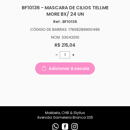
BF10136 - MASCARA DE CILIOS TELLME
MORE BX/ 24 UN
Ref.: BF10136
CÓDIGO DE BARRAS: 17908289900496
NCM: 33042010
R$ 215,04
-
+
Adicionar à sacola
Makbela, CHB & Styllus
Avenida Gameleira Branca 335