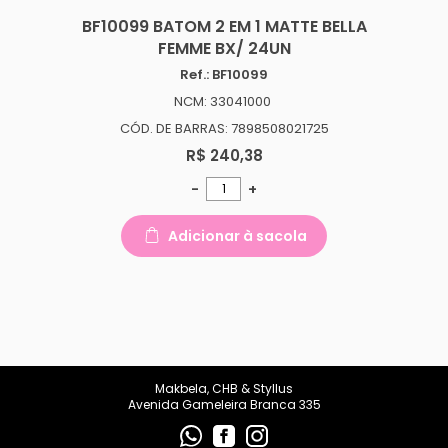
BF10099 BATOM 2 EM 1 MATTE BELLA
FEMME BX/ 24UN
Ref.: BF10099
NCM: 33041000
CÓD. DE BARRAS: 7898508021725
R$ 240,38
-
+
Adicionar à sacola
Makbela, CHB & Styllus
Avenida Gameleira Branca 335