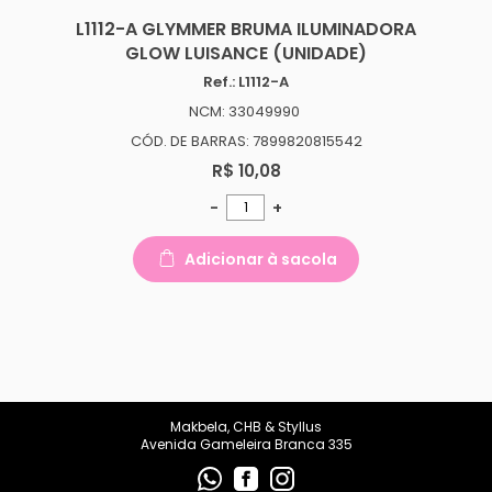
L1112-A GLYMMER BRUMA ILUMINADORA
GLOW LUISANCE (UNIDADE)
Ref.: L1112-A
NCM: 33049990
CÓD. DE BARRAS: 7899820815542
R$ 10,08
-
+
Adicionar à sacola
Makbela, CHB & Styllus
Avenida Gameleira Branca 335