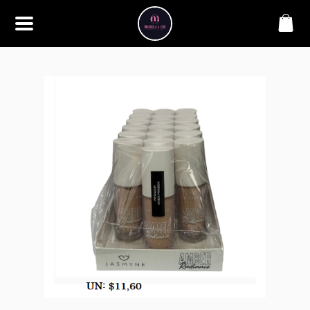
SOBRE
Bem-vindo à Makbela, CHB &
Styllus, sua fonte confiável de
maquiagens e acessórios de
alta qualidade. Somos
apaixonados por realçar a
beleza de nossos clientes,
oferecendo uma ampla gama
de produtos que inspiram
confiança e criatividade. Desde
os últimos lançamentos em
maquiagem até os acessórios
mais elegantes, estamos aqui
para ajudá-lo a alcançar seu
visual dos sonhos. Explore nossa
seleção cuidadosamente
selecionada e descubra como a
beleza se torna uma expressão
única conosco.
CONTATO
(11) 98362-3222