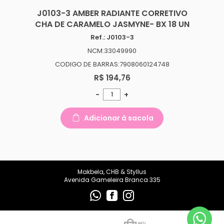
makbelachb@gmail.com
J0103-3 AMBER RADIANTE CORRETIVO
CHA DE CARAMELO JASMYNE- BX 18 UN
REDES SOCIAIS
Ref.: J0103-3
NCM:33049990
CODIGO DE BARRAS:7908060124748
R$ 194,76
-
+
Adicionar à sacola
Makbela, CHB & Styllus
Avenida Gameleira Branca 335