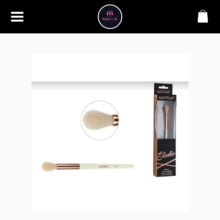
SOBRE
Bem-vindo à Makbela, CHB &
Styllus, sua fonte confiável de
maquiagens e acessórios de
alta qualidade. Somos
apaixonados por realçar a
beleza de nossos clientes,
oferecendo uma ampla gama
de produtos que inspiram
confiança e criatividade. Desde
os últimos lançamentos em
maquiagem até os acessórios
mais elegantes, estamos aqui
para ajudá-lo a alcançar seu
visual dos sonhos. Explore nossa
seleção cuidadosamente
selecionada e descubra como a
beleza se torna uma expressão
única conosco.
CONTATO
(11) 98362-3222