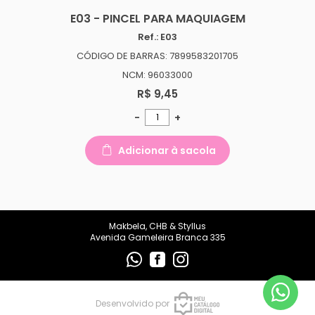
makbelachb@gmail.com
E03 - PINCEL PARA MAQUIAGEM
Ref.: E03
REDES SOCIAIS
CÓDIGO DE BARRAS: 7899583201705
NCM: 96033000
R$ 9,45
-
+
Adicionar à sacola
Makbela, CHB & Styllus
Avenida Gameleira Branca 335
Desenvolvido por