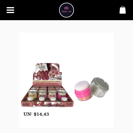
SOBRE
Bem-vindo à Makbela, CHB &
Styllus, sua fonte confiável de
maquiagens e acessórios de
alta qualidade. Somos
apaixonados por realçar a
beleza de nossos clientes,
oferecendo uma ampla gama
de produtos que inspiram
confiança e criatividade. Desde
os últimos lançamentos em
maquiagem até os acessórios
mais elegantes, estamos aqui
para ajudá-lo a alcançar seu
visual dos sonhos. Explore nossa
seleção cuidadosamente
selecionada e descubra como a
beleza se torna uma expressão
única conosco.
CONTATO
(11) 98362-3222