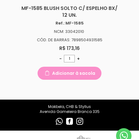
makbelachb@gmail.com
MF-1585 BLUSH SOLTO C/ ESPELHO BX/
12 UN.
REDES SOCIAIS
Ref.: MF-1585
NCM: 33042010
CÓD. DE BARRAS: 7898504931585
R$ 173,16
-
+
Adicionar à sacola
Makbela, CHB & Styllus
Avenida Gameleira Branca 335