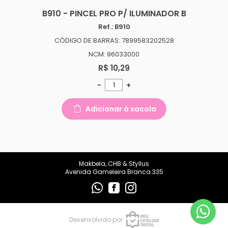
makbelachb@gmail.com
B910 - PINCEL PRO P/ ILUMINADOR B
Ref.: B910
REDES SOCIAIS
CÓDIGO DE BARRAS: 7899583202528
NCM: 96033000
R$ 10,29
-
+
Adicionar à sacola
Makbela, CHB & Styllus
Avenida Gameleira Branca 335
Desenvolvido por