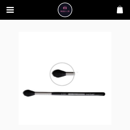
SOBRE
Bem-vindo à Makbela, CHB &
Styllus, sua fonte confiável de
maquiagens e acessórios de
alta qualidade. Somos
apaixonados por realçar a
beleza de nossos clientes,
oferecendo uma ampla gama
de produtos que inspiram
confiança e criatividade. Desde
os últimos lançamentos em
maquiagem até os acessórios
mais elegantes, estamos aqui
para ajudá-lo a alcançar seu
visual dos sonhos. Explore nossa
seleção cuidadosamente
selecionada e descubra como a
beleza se torna uma expressão
única conosco.
CONTATO
(11) 98362-3222