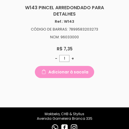
W143 PINCEL ARREDONDADO PARA
DETALHES
Ref.: W143
CÓDIGO DE BARRAS: 7899583203273
NCM: 96033000
R$ 7,35
-
+
Adicionar à sacola
Makbela, CHB & Styllus
Avenida Gameleira Branca 335