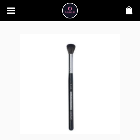
SOBRE
Bem-vindo à Makbela, CHB &
Styllus, sua fonte confiável de
maquiagens e acessórios de
alta qualidade. Somos
apaixonados por realçar a
beleza de nossos clientes,
oferecendo uma ampla gama
de produtos que inspiram
confiança e criatividade. Desde
os últimos lançamentos em
maquiagem até os acessórios
mais elegantes, estamos aqui
para ajudá-lo a alcançar seu
visual dos sonhos. Explore nossa
seleção cuidadosamente
selecionada e descubra como a
beleza se torna uma expressão
única conosco.
CONTATO
(11) 98362-3222