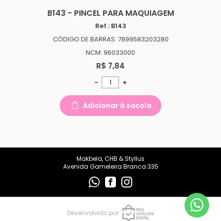
makbelachb@gmail.com
B143 - PINCEL PARA MAQUIAGEM
Ref.: B143
REDES SOCIAIS
CÓDIGO DE BARRAS: 7899583203280
NCM: 96033000
R$ 7,84
-
+
Adicionar à sacola
Makbela, CHB & Styllus
Avenida Gameleira Branca 335
Desenvolvido por