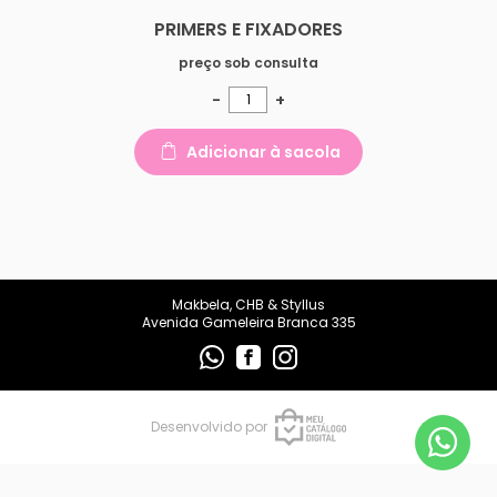
makbelachb@gmail.com
PRIMERS E FIXADORES
REDES SOCIAIS
preço sob consulta
-
+
Adicionar à sacola
Makbela, CHB & Styllus
Avenida Gameleira Branca 335
Desenvolvido por