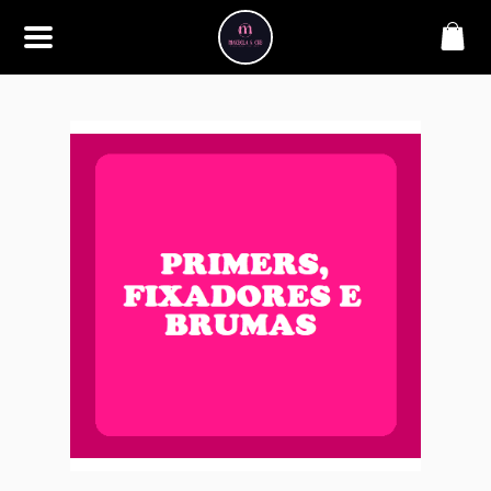
SOBRE
Bem-vindo à Makbela, CHB &
Styllus, sua fonte confiável de
maquiagens e acessórios de
alta qualidade. Somos
apaixonados por realçar a
beleza de nossos clientes,
oferecendo uma ampla gama
de produtos que inspiram
confiança e criatividade. Desde
os últimos lançamentos em
maquiagem até os acessórios
mais elegantes, estamos aqui
para ajudá-lo a alcançar seu
visual dos sonhos. Explore nossa
seleção cuidadosamente
selecionada e descubra como a
beleza se torna uma expressão
única conosco.
CONTATO
(11) 98362-3222