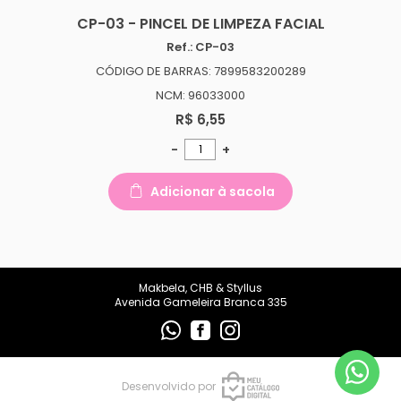
makbelachb@gmail.com
CP-03 - PINCEL DE LIMPEZA FACIAL
Ref.: CP-03
REDES SOCIAIS
CÓDIGO DE BARRAS: 7899583200289
NCM: 96033000
R$ 6,55
-
+
Adicionar à sacola
Makbela, CHB & Styllus
Avenida Gameleira Branca 335
Desenvolvido por