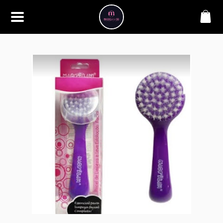
SOBRE
Bem-vindo à Makbela, CHB &
Styllus, sua fonte confiável de
maquiagens e acessórios de
alta qualidade. Somos
apaixonados por realçar a
beleza de nossos clientes,
oferecendo uma ampla gama
de produtos que inspiram
confiança e criatividade. Desde
os últimos lançamentos em
maquiagem até os acessórios
mais elegantes, estamos aqui
para ajudá-lo a alcançar seu
visual dos sonhos. Explore nossa
seleção cuidadosamente
selecionada e descubra como a
beleza se torna uma expressão
única conosco.
CONTATO
(11) 98362-3222