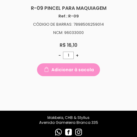
R-09 PINCEL PARA MAQUIAGEM
Ref.: R-09
CÓDIGO DE BARRAS: 7898506259014
NCM: 96033000
R$ 16,10
-
+
Adicionar à sacola
Makbela, CHB & Styllus
Avenida Gameleira Branca 335