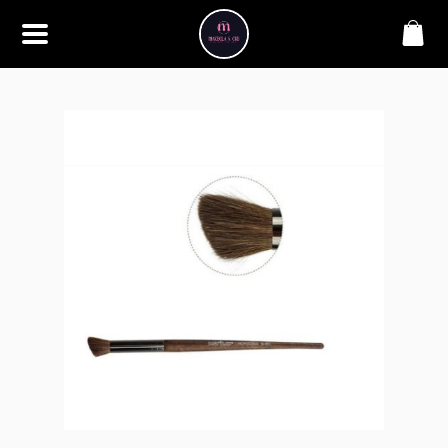
SOBRE
Bem-vindo à Makbela, CHB &
Styllus, sua fonte confiável de
maquiagens e acessórios de
alta qualidade. Somos
apaixonados por realçar a
beleza de nossos clientes,
oferecendo uma ampla gama
de produtos que inspiram
confiança e criatividade. Desde
os últimos lançamentos em
maquiagem até os acessórios
mais elegantes, estamos aqui
para ajudá-lo a alcançar seu
visual dos sonhos. Explore nossa
seleção cuidadosamente
selecionada e descubra como a
beleza se torna uma expressão
única conosco.
CONTATO
(11) 98362-3222