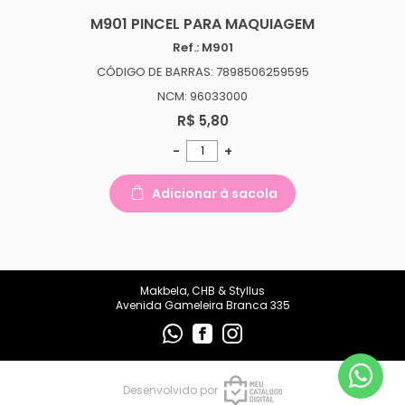
makbelachb@gmail.com
M901 PINCEL PARA MAQUIAGEM
Ref.: M901
REDES SOCIAIS
CÓDIGO DE BARRAS: 7898506259595
NCM: 96033000
R$ 5,80
-
+
Adicionar à sacola
Makbela, CHB & Styllus
Avenida Gameleira Branca 335
Desenvolvido por