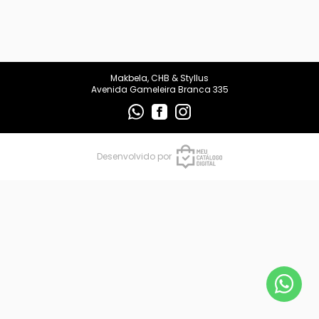
makbelachb@gmail.com
REDES SOCIAIS
Makbela, CHB & Styllus
Avenida Gameleira Branca 335
Desenvolvido por