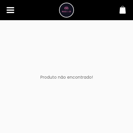
SOBRE
Bem-vindo à Makbela, CHB &
Styllus, sua fonte confiável de
maquiagens e acessórios de
alta qualidade. Somos
apaixonados por realçar a
beleza de nossos clientes,
oferecendo uma ampla gama
de produtos que inspiram
confiança e criatividade. Desde
os últimos lançamentos em
Produto não encontrado!
maquiagem até os acessórios
mais elegantes, estamos aqui
para ajudá-lo a alcançar seu
visual dos sonhos. Explore nossa
seleção cuidadosamente
selecionada e descubra como a
beleza se torna uma expressão
única conosco.
CONTATO
(11) 98362-3222