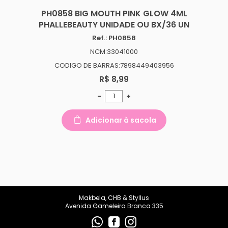
PH0858 BIG MOUTH PINK GLOW 4ML
PHALLEBEAUTY UNIDADE OU BX/36 UN
Ref.: PH0858
NCM:33041000
CODIGO DE BARRAS:7898449403956
R$ 8,99
-
+
Adicionar à sacola
Makbela, CHB & Styllus
Avenida Gameleira Branca 335